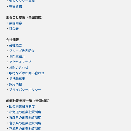
・
個人タクシー事業
・
在留資格
まるごと支援（全国対応）
・
業務内容
・
料金表
会社情報
・
会社概要
・
グループ代表紹介
・
専門家紹介
・
アクセスマップ
・
お問い合わせ
・
取材などのお問い合わせ
・
提携先募集
・
採用情報
・
プライバシーポリシー
創業融資 制度一覧（全国対応）
・
国の創業融資制度
・
北海道の創業融資制度
・
青森県の創業融資制度
・
岩手県の創業融資制度
・
宮城県の創業融資制度