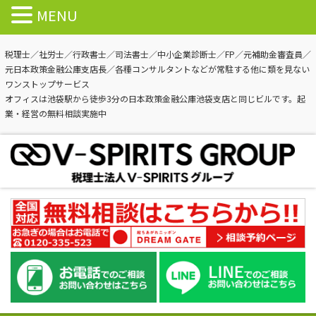
MENU
税理士／社労士／行政書士／司法書士／中小企業診断士／FP／元補助金審査員／
元日本政策金融公庫支店長／各種コンサルタントなどが常駐する他に類を見ない
ワンストップサービス
オフィスは池袋駅から徒歩3分の日本政策金融公庫池袋支店と同じビルです。起
業・経営の無料相談実施中