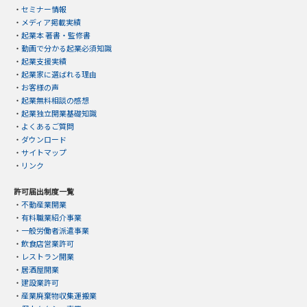
・
セミナー情報
・
メディア掲載実績
・
起業本 著書・監修書
・
動画で分かる起業必須知識
・
起業支援実績
・
起業家に選ばれる理由
・
お客様の声
・
起業無料相談の感想
・
起業独立開業基礎知識
・
よくあるご質問
・
ダウンロード
・
サイトマップ
・
リンク
許可届出制度一覧
・
不動産業開業
・
有料職業紹介事業
・
一般労働者派遣事業
・
飲食店営業許可
・
レストラン開業
・
居酒屋開業
・
建設業許可
・
産業廃棄物収集運搬業