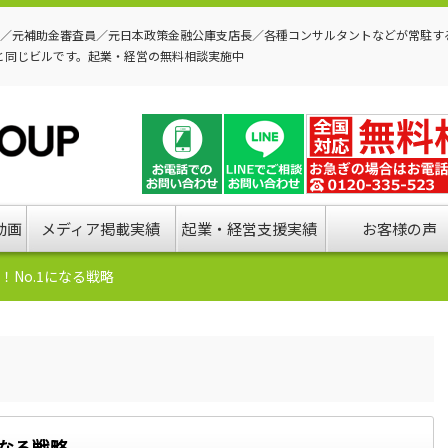
P／元補助金審査員／元日本政策金融公庫支店長／各種コンサルタントなどが常駐す
と同じビルです。起業・経営の無料相談実施中
動画
メディア掲載実績
起業・経営支援実績
お客様の声
！No.1になる戦略
になる戦略