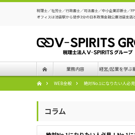
税理士／社労士／行政書士／司法書士／中小企業診断士／F
オフィスは池袋駅から徒歩3分の日本政策金融公庫池袋支店
業務内容
経営/起業を学ぶ
WEB全般
絶対No.1になりたい人必見
コラム
絶対No.1になりたい人必見！No.1