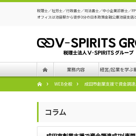
税理士／社労士／行政書士／司法書士／中小企業診断士／F
オフィスは池袋駅から徒歩3分の日本政策金融公庫池袋支店
業務内容
経営/起業を学ぶ
WEB全般
成田市創業支援で資金調達
コラム
成田市創業支援で資金調達成功|専門