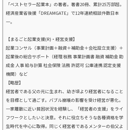
「ベストセラー起業本」の著者。著書20冊、累計25万部超。
経済産業省後援「DREAMGATE」で12年連続相談件数日本
一。
【まるごと起業支援(R)・経営支援】
起業コンサル（事業計画＋融資＋補助金＋会社設立支援）＋
起業後の総合サポート（経理 税務 事業計画書 融資 補助金 助
成金 人事 給与計算 社会保険 法務 許認可 公庫連携 認定支援
機関）など
【略歴】
経営者である父の元に生まれ、幼き頃より経営者になること
を目標として過ごす。バブル崩壊の影響を受け経営が悪化。
一家離散に近い貧困状況を経験し、「経営者の支援」をライ
フワークとしたいと決意。それに役立ちそうな各種資格を学
生時代を中心に取得。同じく経営者であるメンターの伯父よ