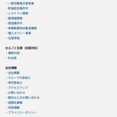
・
一般労働者派遣事業
・
飲食店営業許可
・
レストラン開業
・
居酒屋開業
・
建設業許可
・
産業廃棄物収集運搬業
・
個人タクシー事業
・
在留資格
まるごと支援（全国対応）
・
業務内容
・
料金表
会社情報
・
会社概要
・
グループ代表紹介
・
専門家紹介
・
アクセスマップ
・
お問い合わせ
・
取材などのお問い合わせ
・
提携先募集
・
採用情報
・
プライバシーポリシー