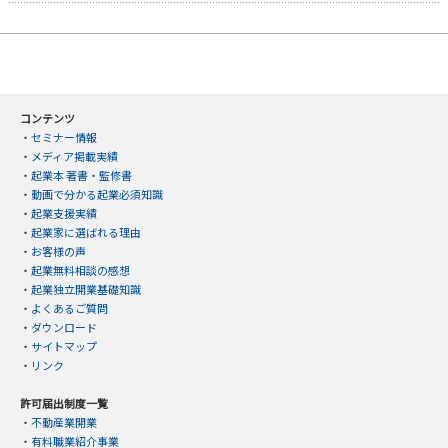
コンテンツ
・
セミナー情報
・
メディア掲載実績
・
起業本 著書・監修書
・
動画で分かる起業必須知識
・
起業支援実績
・
起業家に選ばれる理由
・
お客様の声
・
起業無料相談の感想
・
起業独立開業基礎知識
・
よくあるご質問
・
ダウンロード
・
サイトマップ
・
リンク
許可届出制度一覧
・
不動産業開業
・
有料職業紹介事業