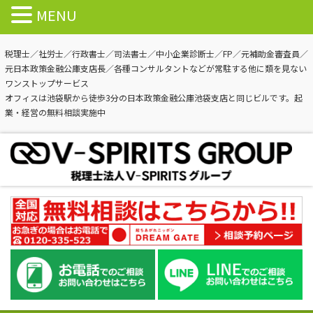
MENU
税理士／社労士／行政書士／司法書士／中小企業診断士／FP／元補助金審査員／
元日本政策金融公庫支店長／各種コンサルタントなどが常駐する他に類を見ない
ワンストップサービス
オフィスは池袋駅から徒歩3分の日本政策金融公庫池袋支店と同じビルです。起
業・経営の無料相談実施中