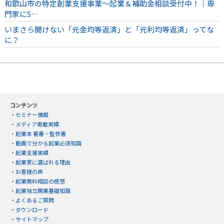
和歌山市の特定創業支援事業～起業＆補助金相談受付中！｜専
門家に5…
いまさら聞けない「元金均等返済」と「元利均等返済」ってな
に？
コンテンツ
・
セミナー情報
・
メディア掲載実績
・
起業本 著書・監修書
・
動画で分かる起業必須知識
・
起業支援実績
・
起業家に選ばれる理由
・
お客様の声
・
起業無料相談の感想
・
起業独立開業基礎知識
・
よくあるご質問
・
ダウンロード
・
サイトマップ