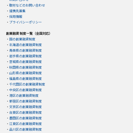
・
取材などのお問い合わせ
・
提携先募集
・
採用情報
・
プライバシーポリシー
創業融資 制度一覧（全国対応）
・
国の創業融資制度
・
北海道の創業融資制度
・
青森県の創業融資制度
・
岩手県の創業融資制度
・
宮城県の創業融資制度
・
秋田県の創業融資制度
・
山形県の創業融資制度
・
福島県の創業融資制度
・
千代田区の創業融資制度
・
中央区の創業融資制度
・
港区の創業融資制度
・
新宿区の創業融資制度
・
文京区の創業融資制度
・
台東区の創業融資制度
・
墨田区の創業融資制度
・
江東区の創業融資制度
・
品川区の創業融資制度