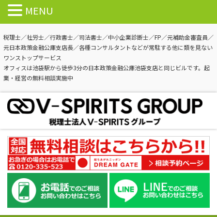
MENU
税理士／社労士／行政書士／司法書士／中小企業診断士／FP／元補助金審査員／
元日本政策金融公庫支店長／各種コンサルタントなどが常駐する他に類を見ない
ワンストップサービス
オフィスは池袋駅から徒歩3分の日本政策金融公庫池袋支店と同じビルです。起
業・経営の無料相談実施中