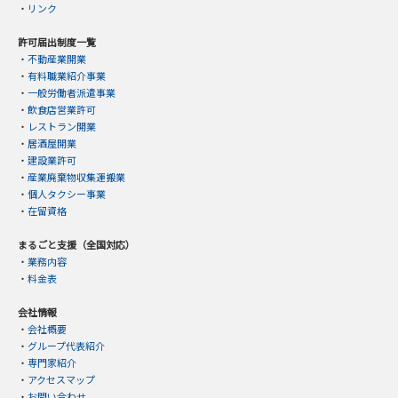
・
リンク
許可届出制度一覧
・
不動産業開業
・
有料職業紹介事業
・
一般労働者派遣事業
・
飲食店営業許可
・
レストラン開業
・
居酒屋開業
・
建設業許可
・
産業廃棄物収集運搬業
・
個人タクシー事業
・
在留資格
まるごと支援（全国対応）
・
業務内容
・
料金表
会社情報
・
会社概要
・
グループ代表紹介
・
専門家紹介
・
アクセスマップ
・
お問い合わせ