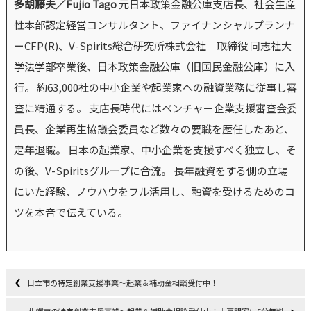
多胡藤夫／Fujio Tago
元日本政策金融公庫支店長、社会生産
性本部認定経営コンサルタント、ファイナンシャルプランナ
ーCFP(R)、V-Spirits総合研究所株式会社 取締役 同志社大
学法学部卒業後、日本政策金融公庫（旧国民金融公庫）に入
行。 約63,000社の中小企業や起業家への融資業務に従事し審
査に精通する。 支店長時代にはベンチャー企業支援審査会委
員長、企業再生協議会委員など数々の要職を歴任したあと、
定年退職。 日本の起業家、中小企業を支援すべく独立し、そ
の後、V-Spiritsグループに合流。 長年融資をする側の立場
にいた経験、ノウハウをフル活用し、融資を受けるためのコ
ツを本音で伝えている。
日立市の特定創業支援事業～起業＆補助金相談受付中！
札幌市の特定創業支援事業～起業＆補助金相談受付中！｜専門家に5分無料