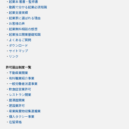
・
起業本 著書・監修書
・
動画で分かる起業必須知識
・
起業支援実績
・
起業家に選ばれる理由
・
お客様の声
・
起業無料相談の感想
・
起業独立開業基礎知識
・
よくあるご質問
・
ダウンロード
・
サイトマップ
・
リンク
許可届出制度一覧
・
不動産業開業
・
有料職業紹介事業
・
一般労働者派遣事業
・
飲食店営業許可
・
レストラン開業
・
居酒屋開業
・
建設業許可
・
産業廃棄物収集運搬業
・
個人タクシー事業
・
在留資格