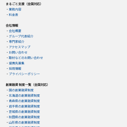
まるごと支援（全国対応）
・
業務内容
・
料金表
会社情報
・
会社概要
・
グループ代表紹介
・
専門家紹介
・
アクセスマップ
・
お問い合わせ
・
取材などのお問い合わせ
・
提携先募集
・
採用情報
・
プライバシーポリシー
創業融資 制度一覧（全国対応）
・
国の創業融資制度
・
北海道の創業融資制度
・
青森県の創業融資制度
・
岩手県の創業融資制度
・
宮城県の創業融資制度
・
秋田県の創業融資制度
・
山形県の創業融資制度