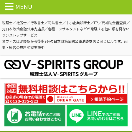
MENU
税理士／社労士／行政書士／司法書士／中小企業診断士／FP／元補助金審査員／
元日本政策金融公庫支店長／各種コンサルタントなどが常駐する他に類を見ない
ワンストップサービス
オフィスは池袋駅から徒歩3分の日本政策金融公庫池袋支店と同じビルです。起
業・経営の無料相談実施中