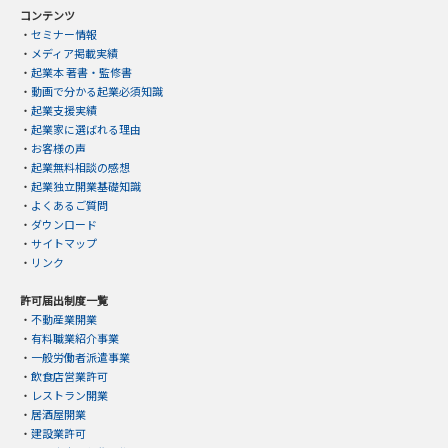
コンテンツ
・
セミナー情報
・
メディア掲載実績
・
起業本 著書・監修書
・
動画で分かる起業必須知識
・
起業支援実績
・
起業家に選ばれる理由
・
お客様の声
・
起業無料相談の感想
・
起業独立開業基礎知識
・
よくあるご質問
・
ダウンロード
・
サイトマップ
・
リンク
許可届出制度一覧
・
不動産業開業
・
有料職業紹介事業
・
一般労働者派遣事業
・
飲食店営業許可
・
レストラン開業
・
居酒屋開業
・
建設業許可