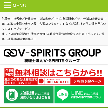
MENU
税理士／社労士／行政書士／司法書士／中小企業診断士／FP／元補助金審査員／
元日本政策金融公庫支店長／各種コンサルタントなどが常駐する他に類を見ない
ワンストップサービス
オフィスは池袋駅から徒歩3分の日本政策金融公庫池袋支店と同じビルです。起
業・経営の無料相談実施中