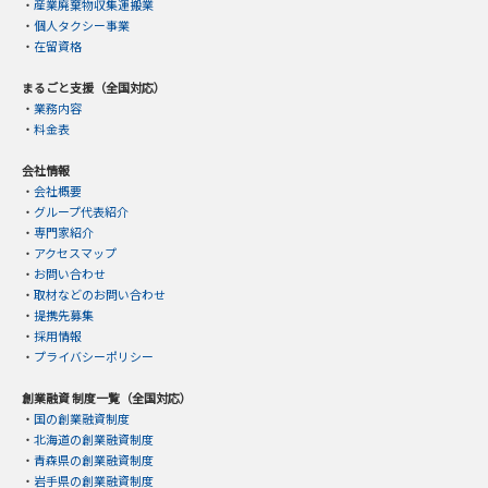
・
産業廃棄物収集運搬業
・
個人タクシー事業
・
在留資格
まるごと支援（全国対応）
・
業務内容
・
料金表
会社情報
・
会社概要
・
グループ代表紹介
・
専門家紹介
・
アクセスマップ
・
お問い合わせ
・
取材などのお問い合わせ
・
提携先募集
・
採用情報
・
プライバシーポリシー
創業融資 制度一覧（全国対応）
・
国の創業融資制度
・
北海道の創業融資制度
・
青森県の創業融資制度
・
岩手県の創業融資制度