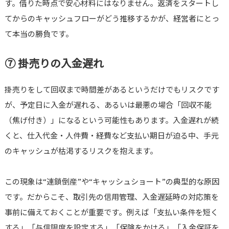
す。借りた時点で安心材料にはなりません。返済をスタートし
てからのキャッシュフローがどう推移するかが、経営者にとっ
て本当の勝負です。
⑦ 掛売りの入金遅れ
掛売りをして回収まで時間差があるというだけでもリスクです
が、予定日に入金が遅れる、あるいは最悪の場合「回収不能
（焦げ付き）」になるという可能性もあります。入金遅れが続
くと、仕入代金・人件費・経費など支払い期日が迫る中、手元
のキャッシュが枯渇するリスクを抱えます。
この現象は“連鎖倒産”や“キャッシュショート”の典型的な原因
です。だからこそ、取引先の信用管理、入金遅延時の対応策を
事前に備えておくことが重要です。例えば「支払い条件を短く
する」「与信限度を設定する」「保険をかける」「入金保証を