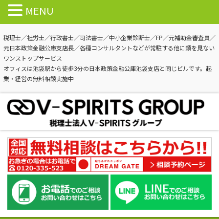
MENU
税理士／社労士／行政書士／司法書士／中小企業診断士／FP／元補助金審査員／
元日本政策金融公庫支店長／各種コンサルタントなどが常駐する他に類を見ない
ワンストップサービス
オフィスは池袋駅から徒歩3分の日本政策金融公庫池袋支店と同じビルです。起
業・経営の無料相談実施中