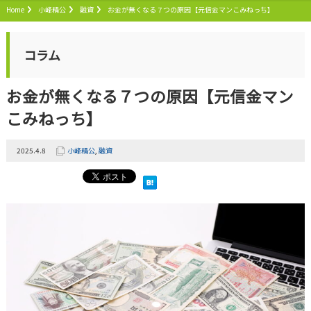
Home
小峰精公
融資
お金が無くなる７つの原因【元信金マンこみねっち】
コラム
お金が無くなる７つの原因【元信金マン
こみねっち】
2025.4.8
小峰精公
,
融資