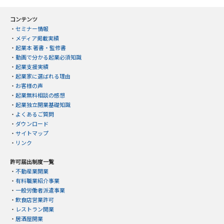
コンテンツ
・
セミナー情報
・
メディア掲載実績
・
起業本 著書・監修書
・
動画で分かる起業必須知識
・
起業支援実績
・
起業家に選ばれる理由
・
お客様の声
・
起業無料相談の感想
・
起業独立開業基礎知識
・
よくあるご質問
・
ダウンロード
・
サイトマップ
・
リンク
許可届出制度一覧
・
不動産業開業
・
有料職業紹介事業
・
一般労働者派遣事業
・
飲食店営業許可
・
レストラン開業
・
居酒屋開業