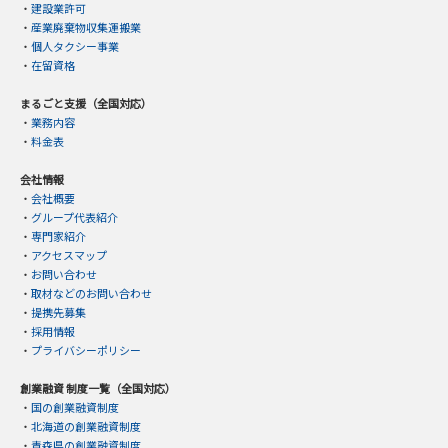
・
建設業許可
・
産業廃棄物収集運搬業
・
個人タクシー事業
・
在留資格
まるごと支援（全国対応）
・
業務内容
・
料金表
会社情報
・
会社概要
・
グループ代表紹介
・
専門家紹介
・
アクセスマップ
・
お問い合わせ
・
取材などのお問い合わせ
・
提携先募集
・
採用情報
・
プライバシーポリシー
創業融資 制度一覧（全国対応）
・
国の創業融資制度
・
北海道の創業融資制度
・
青森県の創業融資制度