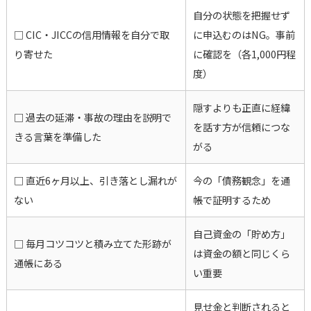
自分の状態を把握せず
□ CIC・JICCの信用情報を自分で取
に申込むのはNG。事前
り寄せた
に確認を（各1,000円程
度）
隠すよりも正直に経緯
□ 過去の延滞・事故の理由を説明で
を話す方が信頼につな
きる言葉を準備した
がる
□ 直近6ヶ月以上、引き落とし漏れが
今の「債務観念」を通
ない
帳で証明するため
自己資金の「貯め方」
□ 毎月コツコツと積み立てた形跡が
は資金の額と同じくら
通帳にある
い重要
見せ金と判断されると