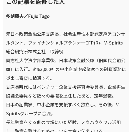
この記事を監修した人
多胡藤夫／Fujio Tago
元日本政策金融公庫支店長、社会生産性本部認定経営コンサ
ルタント、ファイナンシャルプランナーCFP(R)、V-Spirits
総合研究所株式会社 取締役
同志社大学法学部卒業後、日本政策金融公庫（旧国民金融公
庫）に入行。 約63,000社の中小企業や起業家への融資業務に
従事し審査に精通する。
支店長時代にはベンチャー企業支援審査会委員長、企業再生
協議会委員など数々の要職を歴任したあと、定年退職。
日本の起業家、中小企業を支援すべく独立し、その後、V-
Spiritsグループに合流。
長年融資をする側の立場にいた経験、ノウハウをフル活用
し、融資を受けるためのコツを本音で伝えている。