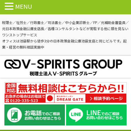
MENU
税理士／社労士／行政書士／司法書士／中小企業診断士／FP／元補助金審査員／
元日本政策金融公庫支店長／各種コンサルタントなどが常駐する他に類を見ない
ワンストップサービス
オフィスは池袋駅から徒歩3分の日本政策金融公庫池袋支店と同じビルです。起
業・経営の無料相談実施中