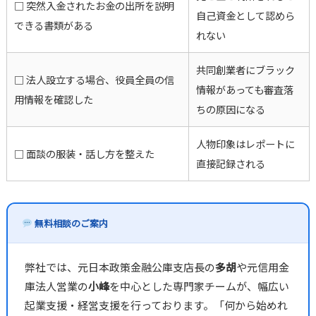
□ 突然入金されたお金の出所を説明
自己資金として認めら
できる書類がある
れない
共同創業者にブラック
□ 法人設立する場合、役員全員の信
情報があっても審査落
用情報を確認した
ちの原因になる
人物印象はレポートに
□ 面談の服装・話し方を整えた
直接記録される
無料相談のご案内
弊社では、元日本政策金融公庫支店長の
多胡
や元信用金
庫法人営業の
小峰
を中心とした専門家チームが、幅広い
起業支援・経営支援を行っております。「何から始めれ