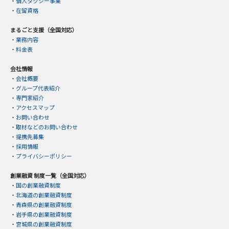
・
個人タクシー事業
・
在留資格
まるごと支援（全国対応）
・
業務内容
・
料金表
会社情報
・
会社概要
・
グループ代表紹介
・
専門家紹介
・
アクセスマップ
・
お問い合わせ
・
取材などのお問い合わせ
・
提携先募集
・
採用情報
・
プライバシーポリシー
創業融資 制度一覧（全国対応）
・
国の創業融資制度
・
北海道の創業融資制度
・
青森県の創業融資制度
・
岩手県の創業融資制度
・
宮城県の創業融資制度