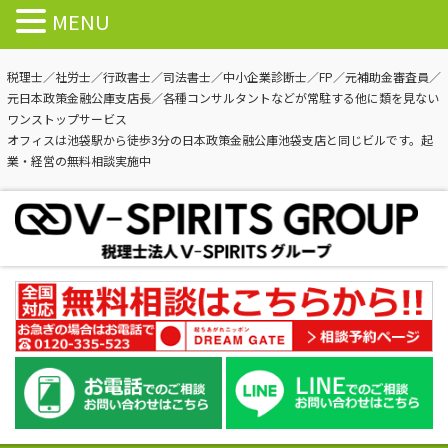
MENU
税理士／社労士／行政書士／司法書士／中小企業診断士／FP／元補助金審査員／
元日本政策金融公庫支店長／各種コンサルタントなどが常駐する他に類を見ない
ワンストップサービス
オフィスは池袋駅から徒歩3分の日本政策金融公庫池袋支店と同じビルです。起
業・経営の無料相談実施中