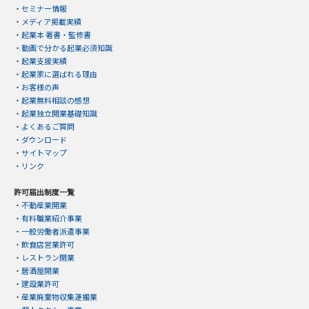
・
セミナー情報
・
メディア掲載実績
・
起業本 著書・監修書
・
動画で分かる起業必須知識
・
起業支援実績
・
起業家に選ばれる理由
・
お客様の声
・
起業無料相談の感想
・
起業独立開業基礎知識
・
よくあるご質問
・
ダウンロード
・
サイトマップ
・
リンク
許可届出制度一覧
・
不動産業開業
・
有料職業紹介事業
・
一般労働者派遣事業
・
飲食店営業許可
・
レストラン開業
・
居酒屋開業
・
建設業許可
・
産業廃棄物収集運搬業