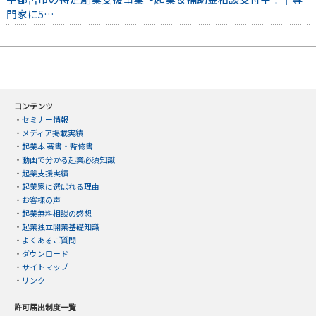
門家に5…
コンテンツ
・
セミナー情報
・
メディア掲載実績
・
起業本 著書・監修書
・
動画で分かる起業必須知識
・
起業支援実績
・
起業家に選ばれる理由
・
お客様の声
・
起業無料相談の感想
・
起業独立開業基礎知識
・
よくあるご質問
・
ダウンロード
・
サイトマップ
・
リンク
許可届出制度一覧