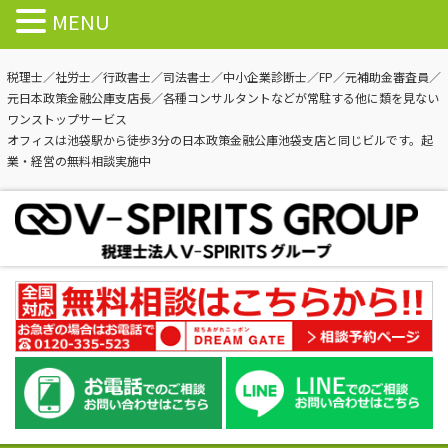
MENU
税理士／社労士／行政書士／司法書士／中小企業診断士／FP／元補助金審査員／
元日本政策金融公庫支店長／各種コンサルタントなどが常駐する他に類を見ない
ワンストップサービス
オフィスは池袋駅から徒歩3分の日本政策金融公庫池袋支店と同じビルです。起
業・経営の無料相談実施中