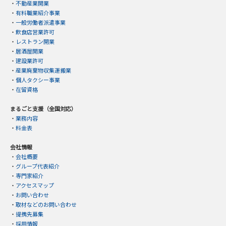
・
不動産業開業
・
有料職業紹介事業
・
一般労働者派遣事業
・
飲食店営業許可
・
レストラン開業
・
居酒屋開業
・
建設業許可
・
産業廃棄物収集運搬業
・
個人タクシー事業
・
在留資格
まるごと支援（全国対応）
・
業務内容
・
料金表
会社情報
・
会社概要
・
グループ代表紹介
・
専門家紹介
・
アクセスマップ
・
お問い合わせ
・
取材などのお問い合わせ
・
提携先募集
・
採用情報