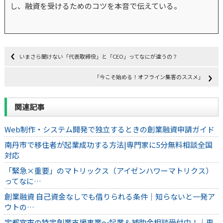
し、融資を受けるためのコツを本音で伝えている。
いまさら聞けない「代表取締役」と「CEO」ってなにが違うの？
「今こそ始める！オフライン集客のススメ」
関連記事
Web制作・システム開発で独立するときの創業融資申請ガイド
南丹市で移住者が起業成功する方法|専門家に5分無料相談全国
対応
「緊急×重要」のマトリックス（アイゼンハワーマトリクス）
ってなに…
創業融資 自己資金なしでも借りられる条件｜知らないと一発ア
ウトの…
宇都宮市の特定創業支援事業～起業＆補助金相談受付中！｜専