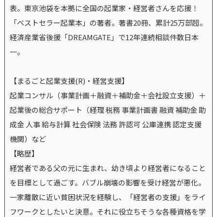
表。東京池袋を本拠に全国の起業家・経営者さんを応援！
「ベストセラー起業本」の著者。著書20冊、累計25万部超。
経済産業省後援「DREAMGATE」で12年連続相談件数日本
一。
【まるごと起業支援(R)・経営支援】
起業コンサル（事業計画＋融資＋補助金＋会社設立支援）＋
起業後の総合サポート（経理 税務 事業計画書 融資 補助金 助
成金 人事 給与計算 社会保険 法務 許認可 公庫連携 認定支援
機関）など
【略歴】
経営者である父の元に生まれ、幼き頃より経営者になること
を目標として過ごす。バブル崩壊の影響を受け経営が悪化。
一家離散に近い貧困状況を経験し、「経営者の支援」をライ
フワークとしたいと決意。それに役立ちそうな各種資格を学