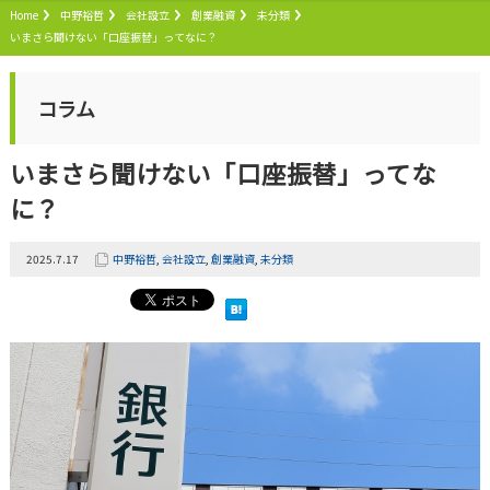
Home
中野裕哲
会社設立
創業融資
未分類
いまさら聞けない「口座振替」ってなに？
コラム
いまさら聞けない「口座振替」ってな
に？
2025.7.17
中野裕哲
,
会社設立
,
創業融資
,
未分類