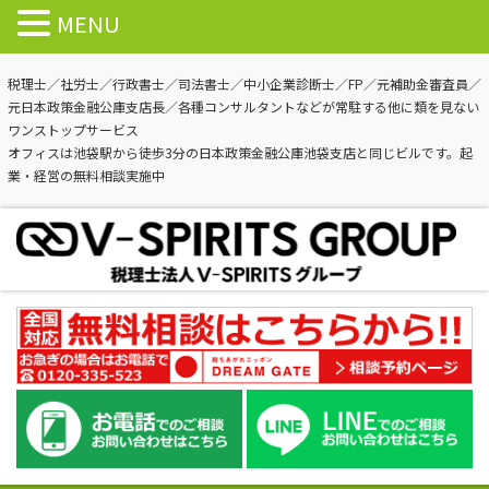
MENU
税理士／社労士／行政書士／司法書士／中小企業診断士／FP／元補助金審査員／
元日本政策金融公庫支店長／各種コンサルタントなどが常駐する他に類を見ない
ワンストップサービス
オフィスは池袋駅から徒歩3分の日本政策金融公庫池袋支店と同じビルです。起
業・経営の無料相談実施中