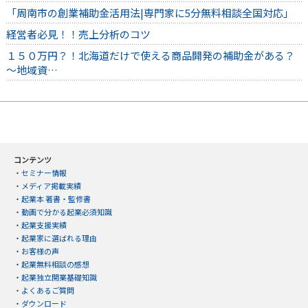
「周南市の創業補助金活用法|専門家に5分無料相談全国対応」
経営者必見！！売上分析のコツ
１５０万円？！北海道だけで使える商品開発の補助金がある？
～地域資…
コンテンツ
・
セミナー情報
・
メディア掲載実績
・
起業本 著書・監修書
・
動画で分かる起業必須知識
・
起業支援実績
・
起業家に選ばれる理由
・
お客様の声
・
起業無料相談の感想
・
起業独立開業基礎知識
・
よくあるご質問
・
ダウンロード