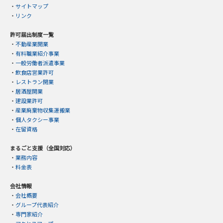
・
サイトマップ
・
リンク
許可届出制度一覧
・
不動産業開業
・
有料職業紹介事業
・
一般労働者派遣事業
・
飲食店営業許可
・
レストラン開業
・
居酒屋開業
・
建設業許可
・
産業廃棄物収集運搬業
・
個人タクシー事業
・
在留資格
まるごと支援（全国対応）
・
業務内容
・
料金表
会社情報
・
会社概要
・
グループ代表紹介
・
専門家紹介