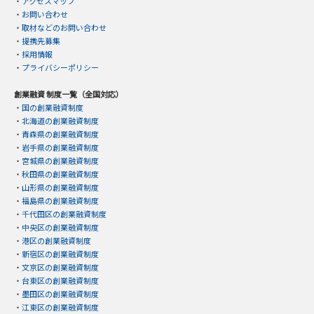
・
アクセスマップ
・
お問い合わせ
・
取材などのお問い合わせ
・
提携先募集
・
採用情報
・
プライバシーポリシー
創業融資 制度一覧（全国対応）
・
国の創業融資制度
・
北海道の創業融資制度
・
青森県の創業融資制度
・
岩手県の創業融資制度
・
宮城県の創業融資制度
・
秋田県の創業融資制度
・
山形県の創業融資制度
・
福島県の創業融資制度
・
千代田区の創業融資制度
・
中央区の創業融資制度
・
港区の創業融資制度
・
新宿区の創業融資制度
・
文京区の創業融資制度
・
台東区の創業融資制度
・
墨田区の創業融資制度
・
江東区の創業融資制度