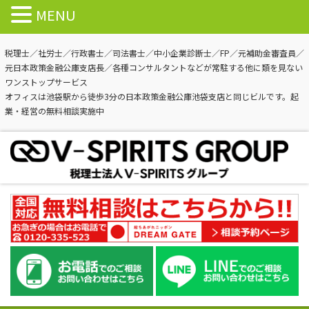
MENU
税理士／社労士／行政書士／司法書士／中小企業診断士／FP／元補助金審査員／
元日本政策金融公庫支店長／各種コンサルタントなどが常駐する他に類を見ない
ワンストップサービス
オフィスは池袋駅から徒歩3分の日本政策金融公庫池袋支店と同じビルです。起
業・経営の無料相談実施中