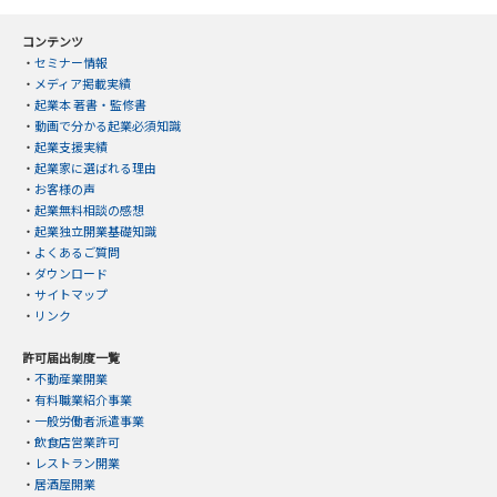
コンテンツ
・
セミナー情報
・
メディア掲載実績
・
起業本 著書・監修書
・
動画で分かる起業必須知識
・
起業支援実績
・
起業家に選ばれる理由
・
お客様の声
・
起業無料相談の感想
・
起業独立開業基礎知識
・
よくあるご質問
・
ダウンロード
・
サイトマップ
・
リンク
許可届出制度一覧
・
不動産業開業
・
有料職業紹介事業
・
一般労働者派遣事業
・
飲食店営業許可
・
レストラン開業
・
居酒屋開業