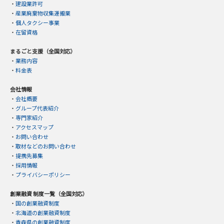
・
建設業許可
・
産業廃棄物収集運搬業
・
個人タクシー事業
・
在留資格
まるごと支援（全国対応）
・
業務内容
・
料金表
会社情報
・
会社概要
・
グループ代表紹介
・
専門家紹介
・
アクセスマップ
・
お問い合わせ
・
取材などのお問い合わせ
・
提携先募集
・
採用情報
・
プライバシーポリシー
創業融資 制度一覧（全国対応）
・
国の創業融資制度
・
北海道の創業融資制度
・
青森県の創業融資制度