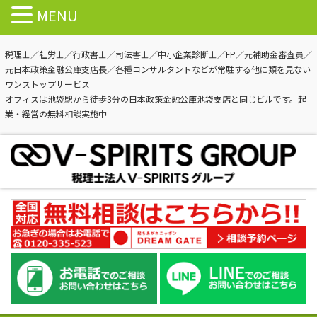
MENU
税理士／社労士／行政書士／司法書士／中小企業診断士／FP／元補助金審査員／
元日本政策金融公庫支店長／各種コンサルタントなどが常駐する他に類を見ない
ワンストップサービス
オフィスは池袋駅から徒歩3分の日本政策金融公庫池袋支店と同じビルです。起
業・経営の無料相談実施中