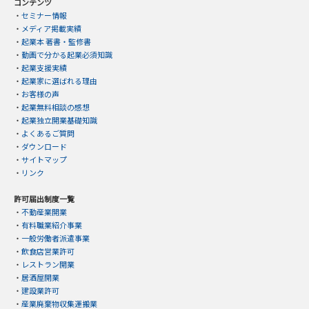
コンテンツ
・
セミナー情報
・
メディア掲載実績
・
起業本 著書・監修書
・
動画で分かる起業必須知識
・
起業支援実績
・
起業家に選ばれる理由
・
お客様の声
・
起業無料相談の感想
・
起業独立開業基礎知識
・
よくあるご質問
・
ダウンロード
・
サイトマップ
・
リンク
許可届出制度一覧
・
不動産業開業
・
有料職業紹介事業
・
一般労働者派遣事業
・
飲食店営業許可
・
レストラン開業
・
居酒屋開業
・
建設業許可
・
産業廃棄物収集運搬業