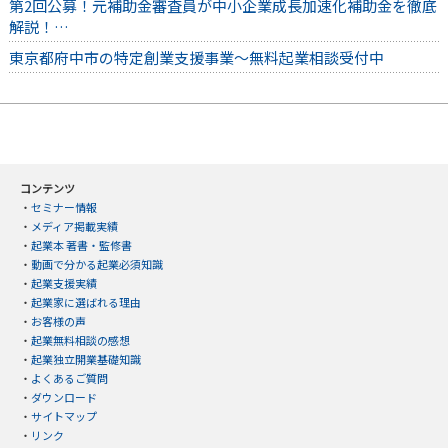
第2回公募！元補助金審査員が中小企業成長加速化補助金を徹底
解説！…
東京都府中市の特定創業支援事業～無料起業相談受付中
コンテンツ
・
セミナー情報
・
メディア掲載実績
・
起業本 著書・監修書
・
動画で分かる起業必須知識
・
起業支援実績
・
起業家に選ばれる理由
・
お客様の声
・
起業無料相談の感想
・
起業独立開業基礎知識
・
よくあるご質問
・
ダウンロード
・
サイトマップ
・
リンク