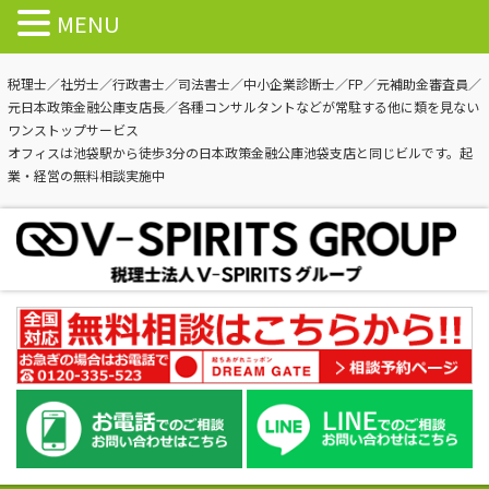
MENU
税理士／社労士／行政書士／司法書士／中小企業診断士／FP／元補助金審査員／
元日本政策金融公庫支店長／各種コンサルタントなどが常駐する他に類を見ない
ワンストップサービス
オフィスは池袋駅から徒歩3分の日本政策金融公庫池袋支店と同じビルです。起
業・経営の無料相談実施中