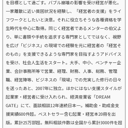
を目標として過ごす。バブル崩壊の影響を受け経営が悪化。
一家離散に近い貧困状況を経験し、「経営者の支援」をライ
フワークとしたいと決意。それに役立ちそうな各種資格を学
生時代を中心に取得。同じく経営者であるメンターの伯父よ
り、単に書類や手続を追求する専門家としてではなく、視野
を広げ「ビジネス」の現場での経験を元に経営者の「経営そ
のもの」を支援できるような専門家を目指すようアドバイス
を受け、社会人生活をスタート。大手、中小、ベンチャー企
業、会計事務所等で営業、経理、財務、人事、総務、管理
職、経営陣等、ビジネスの「現場」での充実した修行の日々
を送ったあと、2007年に独立。ほかにはない支援スタイルが
起業家・経営者に受け入れられ、経済産業省「DREAM
GATE」にて、面談相談12年連続日本一。補助金・助成金支
援実績600件超。ベストセラー含む起業・経営本20冊を出
版。累計25万部超。無料相談件数は全国から累計3000件を超