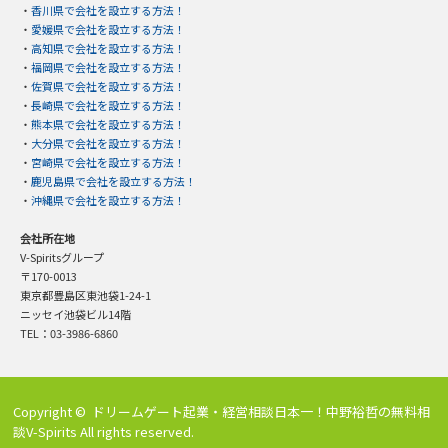
・
香川県で会社を設立する方法！
・
愛媛県で会社を設立する方法！
・
高知県で会社を設立する方法！
・
福岡県で会社を設立する方法！
・
佐賀県で会社を設立する方法！
・
長崎県で会社を設立する方法！
・
熊本県で会社を設立する方法！
・
大分県で会社を設立する方法！
・
宮崎県で会社を設立する方法！
・
鹿児島県で会社を設立する方法！
・
沖縄県で会社を設立する方法！
会社所在地
V-Spiritsグループ
〒170-0013
東京都豊島区東池袋1-24-1
ニッセイ池袋ビル14階
TEL：03-3986-6860
Copyright ©
ドリームゲート起業・経営相談日本一！中野裕哲の無料相
談V-Spirits
All rights reserved.