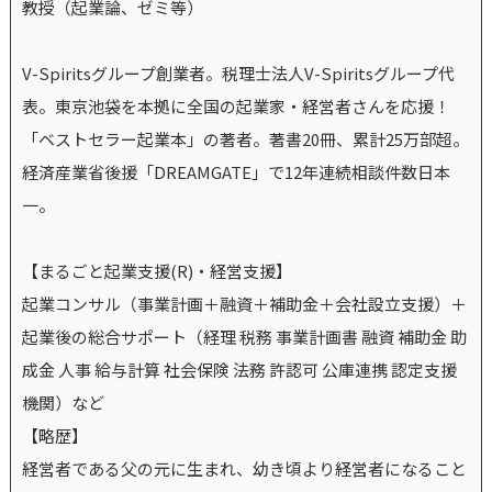
教授（起業論、ゼミ等）
V-Spiritsグループ創業者。税理士法人V-Spiritsグループ代
表。東京池袋を本拠に全国の起業家・経営者さんを応援！
「ベストセラー起業本」の著者。著書20冊、累計25万部超。
経済産業省後援「DREAMGATE」で12年連続相談件数日本
一。
【まるごと起業支援(R)・経営支援】
起業コンサル（事業計画＋融資＋補助金＋会社設立支援）＋
起業後の総合サポート（経理 税務 事業計画書 融資 補助金 助
成金 人事 給与計算 社会保険 法務 許認可 公庫連携 認定支援
機関）など
【略歴】
経営者である父の元に生まれ、幼き頃より経営者になること