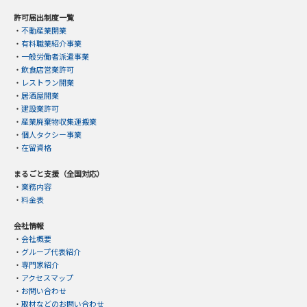
許可届出制度一覧
・
不動産業開業
・
有料職業紹介事業
・
一般労働者派遣事業
・
飲食店営業許可
・
レストラン開業
・
居酒屋開業
・
建設業許可
・
産業廃棄物収集運搬業
・
個人タクシー事業
・
在留資格
まるごと支援（全国対応）
・
業務内容
・
料金表
会社情報
・
会社概要
・
グループ代表紹介
・
専門家紹介
・
アクセスマップ
・
お問い合わせ
・
取材などのお問い合わせ