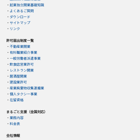
・
起業独立開業基礎知識
・
よくあるご質問
・
ダウンロード
・
サイトマップ
・
リンク
許可届出制度一覧
・
不動産業開業
・
有料職業紹介事業
・
一般労働者派遣事業
・
飲食店営業許可
・
レストラン開業
・
居酒屋開業
・
建設業許可
・
産業廃棄物収集運搬業
・
個人タクシー事業
・
在留資格
まるごと支援（全国対応）
・
業務内容
・
料金表
会社情報