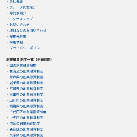
・
会社概要
・
グループ代表紹介
・
専門家紹介
・
アクセスマップ
・
お問い合わせ
・
取材などのお問い合わせ
・
提携先募集
・
採用情報
・
プライバシーポリシー
創業融資 制度一覧（全国対応）
・
国の創業融資制度
・
北海道の創業融資制度
・
青森県の創業融資制度
・
岩手県の創業融資制度
・
宮城県の創業融資制度
・
秋田県の創業融資制度
・
山形県の創業融資制度
・
福島県の創業融資制度
・
千代田区の創業融資制度
・
中央区の創業融資制度
・
港区の創業融資制度
・
新宿区の創業融資制度
・
文京区の創業融資制度