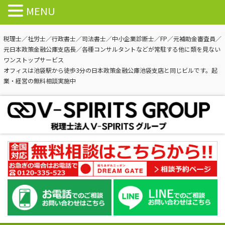
MENU
税理士／社労士／行政書士／司法書士／中小企業診断士／FP／元補助金審査員／
元日本政策金融公庫支店長／各種コンサルタントなどが常駐する他に類を見ない
ワンストップサービス
オフィスは池袋駅から徒歩3分の日本政策金融公庫池袋支店と同じビルです。起
業・経営の無料相談実施中