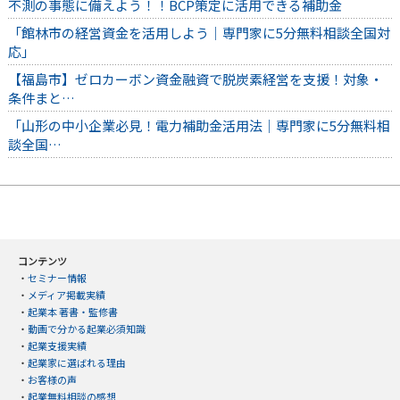
不測の事態に備えよう！！BCP策定に活用できる補助金
「館林市の経営資金を活用しよう｜専門家に5分無料相談全国対
応」
【福島市】ゼロカーボン資金融資で脱炭素経営を支援！対象・
条件まと…
「山形の中小企業必見！電力補助金活用法｜専門家に5分無料相
談全国…
コンテンツ
・
セミナー情報
・
メディア掲載実績
・
起業本 著書・監修書
・
動画で分かる起業必須知識
・
起業支援実績
・
起業家に選ばれる理由
・
お客様の声
・
起業無料相談の感想