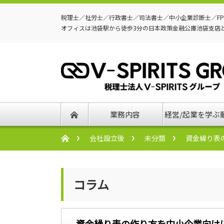
税理士／社労士／行政書士／司法書士／中小企業診断士／F
オフィスは池袋駅から徒歩3分の日本政策金融公庫池袋支店
業務内容
経営/起業を学ぶ
会社設立後
未分類
資金繰り表
コラム
資金繰り表の作り方を中小企業向け