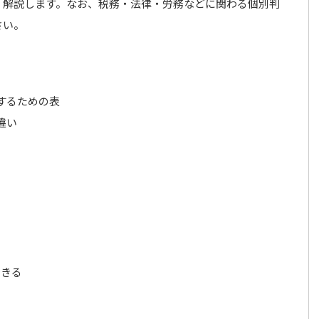
く解説します。なお、税務・法律・労務などに関わる個別判
さい。
するための表
違い
できる