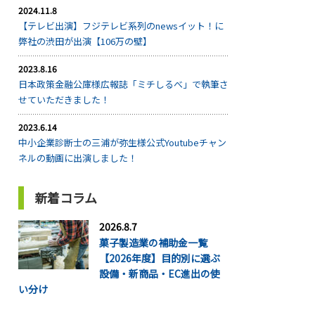
2024.11.8
【テレビ出演】フジテレビ系列のnewsイット！に
弊社の渋田が出演【106万の壁】
2023.8.16
日本政策金融公庫様広報誌「ミチしるべ」で執筆さ
せていただきました！
2023.6.14
中小企業診断士の三浦が弥生様公式Youtubeチャン
ネルの動画に出演しました！
新着コラム
2026.8.7
菓子製造業の補助金一覧
【2026年度】目的別に選ぶ
設備・新商品・EC進出の使
い分け
...