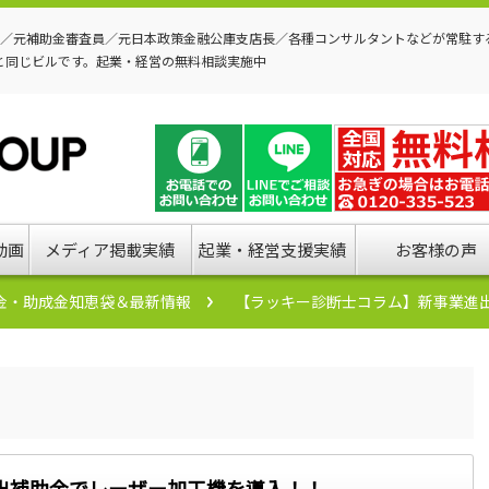
P／元補助金審査員／元日本政策金融公庫支店長／各種コンサルタントなどが常駐す
と同じビルです。起業・経営の無料相談実施中
動画
メディア掲載実績
起業・経営支援実績
お客様の声
金・助成金知恵袋＆最新情報
【ラッキー診断士コラム】新事業進
出補助金でレーザー加工機を導入！！