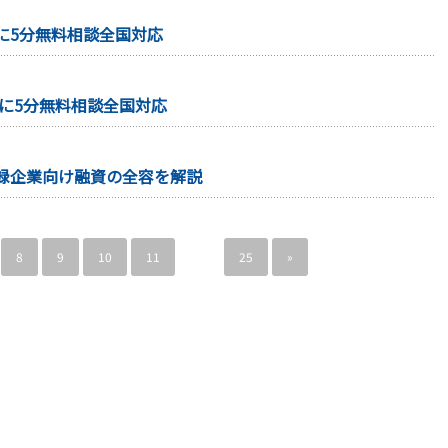
に5分無料相談全国対応
家に5分無料相談全国対応
録企業向け融資の全容を解説
8
9
10
11
…
25
»