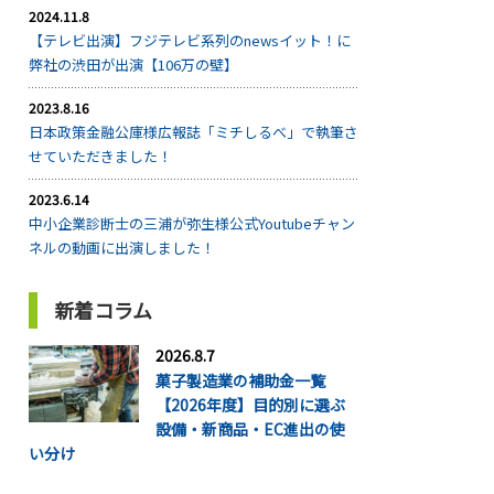
2024.11.8
【テレビ出演】フジテレビ系列のnewsイット！に
弊社の渋田が出演【106万の壁】
2023.8.16
日本政策金融公庫様広報誌「ミチしるべ」で執筆さ
せていただきました！
2023.6.14
中小企業診断士の三浦が弥生様公式Youtubeチャン
ネルの動画に出演しました！
新着コラム
2026.8.7
菓子製造業の補助金一覧
【2026年度】目的別に選ぶ
設備・新商品・EC進出の使
い分け
...