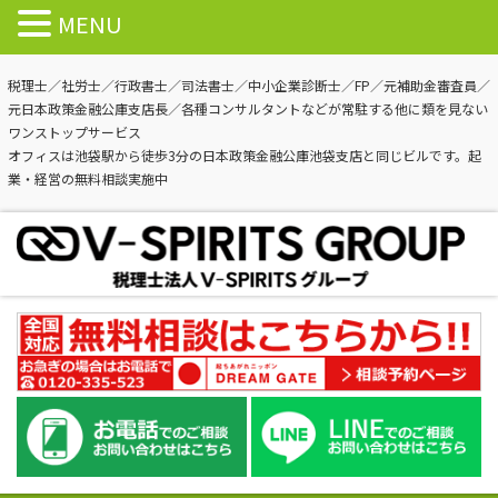
MENU
税理士／社労士／行政書士／司法書士／中小企業診断士／FP／元補助金審査員／
元日本政策金融公庫支店長／各種コンサルタントなどが常駐する他に類を見ない
ワンストップサービス
オフィスは池袋駅から徒歩3分の日本政策金融公庫池袋支店と同じビルです。起
業・経営の無料相談実施中