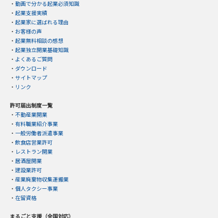
・
動画で分かる起業必須知識
・
起業支援実績
・
起業家に選ばれる理由
・
お客様の声
・
起業無料相談の感想
・
起業独立開業基礎知識
・
よくあるご質問
・
ダウンロード
・
サイトマップ
・
リンク
許可届出制度一覧
・
不動産業開業
・
有料職業紹介事業
・
一般労働者派遣事業
・
飲食店営業許可
・
レストラン開業
・
居酒屋開業
・
建設業許可
・
産業廃棄物収集運搬業
・
個人タクシー事業
・
在留資格
まるごと支援（全国対応）