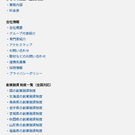
・
業務内容
・
料金表
会社情報
・
会社概要
・
グループ代表紹介
・
専門家紹介
・
アクセスマップ
・
お問い合わせ
・
取材などのお問い合わせ
・
提携先募集
・
採用情報
・
プライバシーポリシー
創業融資 制度一覧（全国対応）
・
国の創業融資制度
・
北海道の創業融資制度
・
青森県の創業融資制度
・
岩手県の創業融資制度
・
宮城県の創業融資制度
・
秋田県の創業融資制度
・
山形県の創業融資制度
・
福島県の創業融資制度