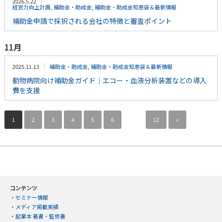
2026.5.22
経営力向上計画
,
補助金・助成金
,
補助金・助成金知恵袋＆最新情報
補助金申請で採択される会社の特徴と審査ポイント
11月
2025.11.13
補助金・助成金
,
補助金・助成金知恵袋＆最新情報
動物病院向け補助金ガイド｜エコー・血液分析装置などの導入
費を支援
1
2
3
4
5
6
…
12
»
コンテンツ
・
セミナー情報
・
メディア掲載実績
・
起業本 著書・監修書