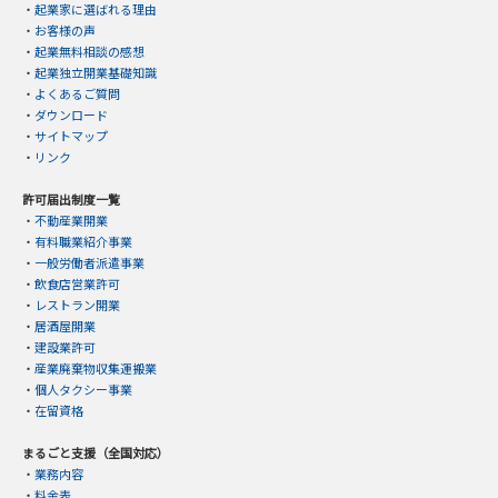
・
起業家に選ばれる理由
・
お客様の声
・
起業無料相談の感想
・
起業独立開業基礎知識
・
よくあるご質問
・
ダウンロード
・
サイトマップ
・
リンク
許可届出制度一覧
・
不動産業開業
・
有料職業紹介事業
・
一般労働者派遣事業
・
飲食店営業許可
・
レストラン開業
・
居酒屋開業
・
建設業許可
・
産業廃棄物収集運搬業
・
個人タクシー事業
・
在留資格
まるごと支援（全国対応）
・
業務内容
・
料金表