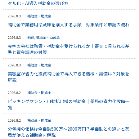
タル化・AI導入補助金の選び方
2026.8.3
補助金・助成金
補助金で業務用冷蔵庫を購入する手順｜対象条件と申請の流れ
2026.8.3
融資
,
補助金・助成金
赤字の会社は融資・補助金を受けられるか｜審査で見られる基
準と資金調達の対策
2026.8.3
補助金・助成金
美容室が省力化投資補助金で導入できる機械・設備は？対象を
解説
2026.8.2
補助金・助成金
ピッキングマシン・自動払出機の補助金｜薬局の省力化設備一
覧
2026.8.2
補助金・助成金
分包機の価格は全自動500万〜2000万円？半自動との違いと薬
局が使える補助金を解説