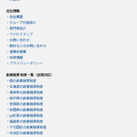
会社情報
・
会社概要
・
グループ代表紹介
・
専門家紹介
・
アクセスマップ
・
お問い合わせ
・
取材などのお問い合わせ
・
提携先募集
・
採用情報
・
プライバシーポリシー
創業融資 制度一覧（全国対応）
・
国の創業融資制度
・
北海道の創業融資制度
・
青森県の創業融資制度
・
岩手県の創業融資制度
・
宮城県の創業融資制度
・
秋田県の創業融資制度
・
山形県の創業融資制度
・
福島県の創業融資制度
・
千代田区の創業融資制度
・
中央区の創業融資制度