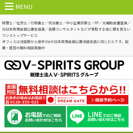
MENU
税理士／社労士／行政書士／司法書士／中小企業診断士／FP／元補助金審査員／
元日本政策金融公庫支店長／各種コンサルタントなどが常駐する他に類を見ない
ワンストップサービス
オフィスは池袋駅から徒歩3分の日本政策金融公庫池袋支店と同じビルです。起
業・経営の無料相談実施中