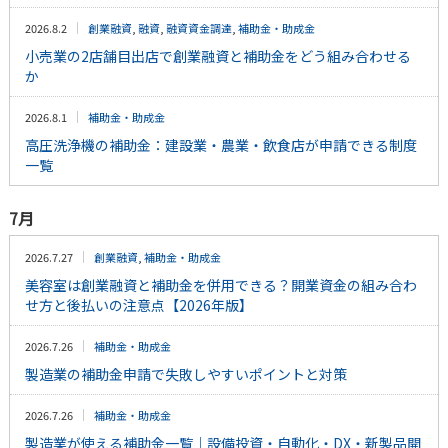
2026.8.2
創業融資
,
融資
,
融資資金調達
,
補助金・助成金
小売業の2店舗目出店で創業融資と補助金をどう組み合わせる
か
2026.8.1
補助金・助成金
高圧洗浄機の補助金：建設業・農業・飲食店が申請できる制度
一覧
7月
2026.7.27
創業融資
,
補助金・助成金
美容室は創業融資と補助金を併用できる？開業資金の組み合わ
せ方と後払いの注意点【2026年版】
2026.7.26
補助金・助成金
製造業の補助金申請で失敗しやすいポイントと対策
2026.7.26
補助金・助成金
製造業が使える補助金一覧｜設備投資・自動化・DX・新製品開