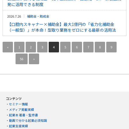
発に活用できる制度
2026.7.26
補助金・助成金
【口腔内スキャナー×補助金】最大1億円の「省力化補助金
（一般型）」が本命！型取り業務をゼロにする最新の活用法
«
1
2
3
4
5
6
7
8
9
…
56
»
コンテンツ
・
セミナー情報
・
メディア掲載実績
・
起業本 著書・監修書
・
動画で分かる起業必須知識
・
起業支援実績