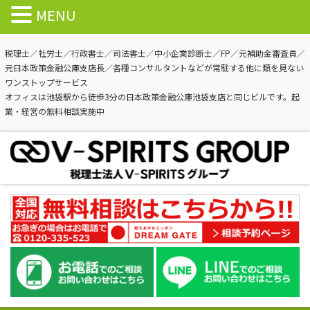
MENU
税理士／社労士／行政書士／司法書士／中小企業診断士／FP／元補助金審査員／
元日本政策金融公庫支店長／各種コンサルタントなどが常駐する他に類を見ない
ワンストップサービス
オフィスは池袋駅から徒歩3分の日本政策金融公庫池袋支店と同じビルです。起
業・経営の無料相談実施中