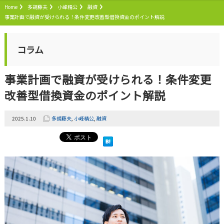
Home
多胡藤夫
小峰精公
融資
事業計画で融資が受けられる！条件変更改善型借換資金のポイント解説
コラム
事業計画で融資が受けられる！条件変更
改善型借換資金のポイント解説
2025.1.10
多胡藤夫
,
小峰精公
,
融資