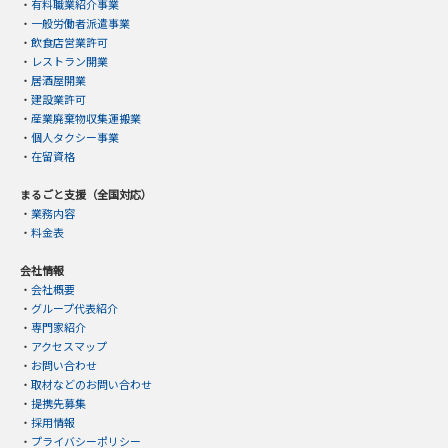
・
有料職業紹介事業
・
一般労働者派遣事業
・
飲食店営業許可
・
レストラン開業
・
居酒屋開業
・
建設業許可
・
産業廃棄物収集運搬業
・
個人タクシー事業
・
在留資格
まるごと支援（全国対応）
・
業務内容
・
料金表
会社情報
・
会社概要
・
グループ代表紹介
・
専門家紹介
・
アクセスマップ
・
お問い合わせ
・
取材などのお問い合わせ
・
提携先募集
・
採用情報
・
プライバシーポリシー