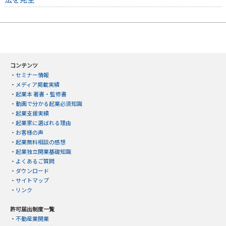
コンテンツ
・
セミナー情報
・
メディア掲載実績
・
起業本 著書・監修書
・
動画で分かる起業必須知識
・
起業支援実績
・
起業家に選ばれる理由
・
お客様の声
・
起業無料相談の感想
・
起業独立開業基礎知識
・
よくあるご質問
・
ダウンロード
・
サイトマップ
・
リンク
許可届出制度一覧
・
不動産業開業