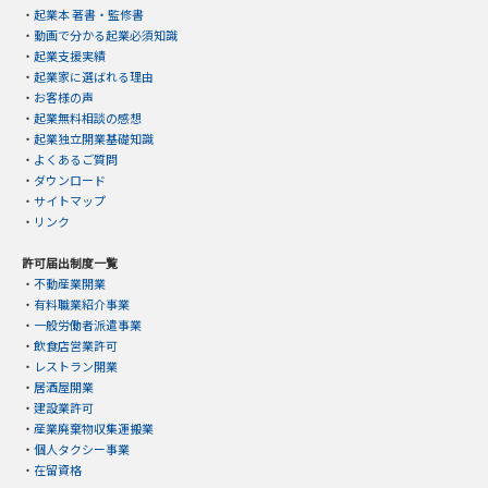
・
起業本 著書・監修書
・
動画で分かる起業必須知識
・
起業支援実績
・
起業家に選ばれる理由
・
お客様の声
・
起業無料相談の感想
・
起業独立開業基礎知識
・
よくあるご質問
・
ダウンロード
・
サイトマップ
・
リンク
許可届出制度一覧
・
不動産業開業
・
有料職業紹介事業
・
一般労働者派遣事業
・
飲食店営業許可
・
レストラン開業
・
居酒屋開業
・
建設業許可
・
産業廃棄物収集運搬業
・
個人タクシー事業
・
在留資格