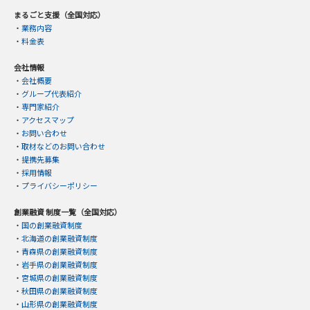
まるごと支援（全国対応）
・
業務内容
・
料金表
会社情報
・
会社概要
・
グループ代表紹介
・
専門家紹介
・
アクセスマップ
・
お問い合わせ
・
取材などのお問い合わせ
・
提携先募集
・
採用情報
・
プライバシーポリシー
創業融資 制度一覧（全国対応）
・
国の創業融資制度
・
北海道の創業融資制度
・
青森県の創業融資制度
・
岩手県の創業融資制度
・
宮城県の創業融資制度
・
秋田県の創業融資制度
・
山形県の創業融資制度