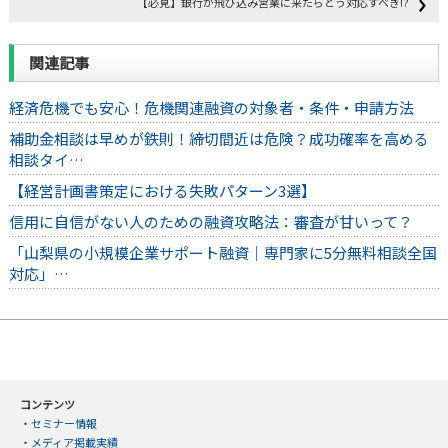
【必見】銀行が飛び込み営業に来たらどう対応すべき⁉
関連記事
経済危機でも安心！危機関連融資の対象者・条件・申請方法
補助金相談は早めが鉄則！締切間近は危険？成功確率を高める
相談タイ…
【経営計画書策定における失敗パターン3選】
信用に自信がない人のための融資攻略法：審査が甘いって？
「山梨県の小規模企業サポート融資｜専門家に5分無料相談全国
対応」…
コンテンツ
・
セミナー情報
・
メディア掲載実績