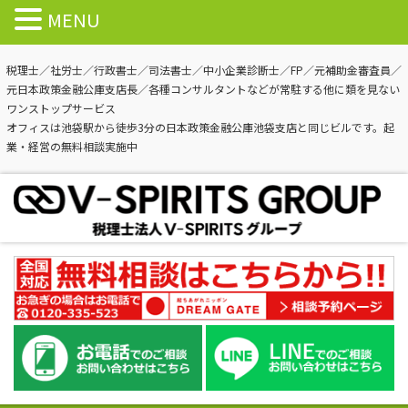
MENU
税理士／社労士／行政書士／司法書士／中小企業診断士／FP／元補助金審査員／
元日本政策金融公庫支店長／各種コンサルタントなどが常駐する他に類を見ない
ワンストップサービス
オフィスは池袋駅から徒歩3分の日本政策金融公庫池袋支店と同じビルです。起
業・経営の無料相談実施中