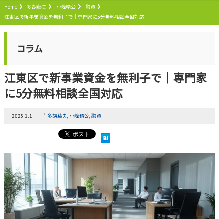
Home
多胡藤夫
小峰精公
融資
江東区で新事業資金を無利子で｜専門家に5分無料相談全国対応
コラム
江東区で新事業資金を無利子で｜専門家
に5分無料相談全国対応
2025.1.1
多胡藤夫
,
小峰精公
,
融資