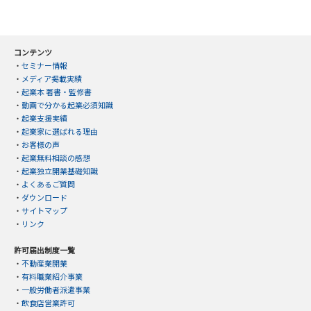
コンテンツ
・
セミナー情報
・
メディア掲載実績
・
起業本 著書・監修書
・
動画で分かる起業必須知識
・
起業支援実績
・
起業家に選ばれる理由
・
お客様の声
・
起業無料相談の感想
・
起業独立開業基礎知識
・
よくあるご質問
・
ダウンロード
・
サイトマップ
・
リンク
許可届出制度一覧
・
不動産業開業
・
有料職業紹介事業
・
一般労働者派遣事業
・
飲食店営業許可