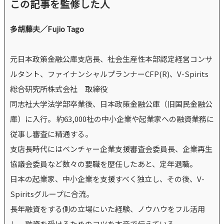
この記事を監修した人
多胡藤夫／Fujio Tago
元日本政策金融公庫支店長、社会生産性本部認定経営コンサ
ルタント、ファイナンシャルプランナーCFP(R)、V-Spirits
総合研究所株式会社 取締役
同志社大学法学部卒業後、日本政策金融公庫（旧国民金融公
庫）に入行。 約63,000社の中小企業や起業家への融資業務に
従事し審査に精通する。
支店長時代にはベンチャー企業支援審査会委員長、企業再生
協議会委員など数々の要職を歴任したあと、定年退職。
日本の起業家、中小企業を支援すべく独立し、その後、V-
Spiritsグループに合流。
長年融資をする側の立場にいた経験、ノウハウをフル活用
し、融資を受けるためのコツを本音で伝えている。