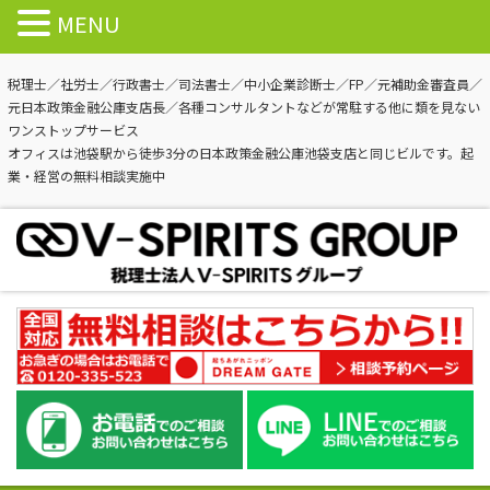
MENU
税理士／社労士／行政書士／司法書士／中小企業診断士／FP／元補助金審査員／
元日本政策金融公庫支店長／各種コンサルタントなどが常駐する他に類を見ない
ワンストップサービス
オフィスは池袋駅から徒歩3分の日本政策金融公庫池袋支店と同じビルです。起
業・経営の無料相談実施中