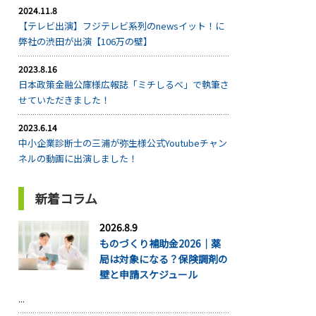
2024.11.8
【テレビ出演】フジテレビ系列のnewsイット！に
弊社の渋田が出演【106万の壁】
2023.8.16
日本政策金融公庫様広報誌「ミチしるべ」で執筆さ
せていただきました！
2023.6.14
中小企業診断士の三浦が弥生様公式Youtubeチャン
ネルの動画に出演しました！
新着コラム
2026.8.9
ものづくり補助金2026｜薬
局は対象になる？保険調剤の
壁と申請スケジュール
...