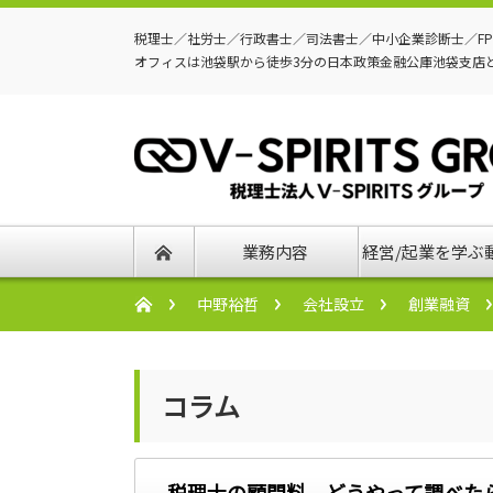
税理士／社労士／行政書士／司法書士／中小企業診断士／F
オフィスは池袋駅から徒歩3分の日本政策金融公庫池袋支店
業務内容
経営/起業を学ぶ
中野裕哲
会社設立
創業融資
コラム
税理士の顧問料、どうやって調べた