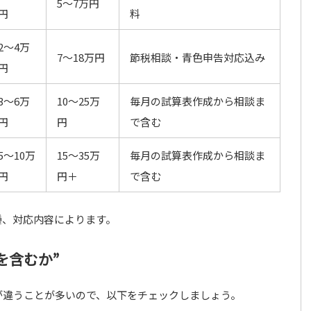
5〜7万円
円
料
2〜4万
7〜18万円
節税相談・青色申告対応込み
円
3〜6万
10〜25万
毎月の試算表作成から相談ま
円
円
で含む
5〜10万
15〜35万
毎月の試算表作成から相談ま
円
円＋
で含む
種、対応内容によります。
を含むか”
が違うことが多いので、以下をチェックしましょう。