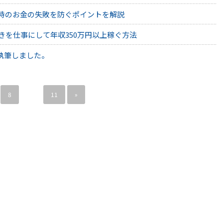
｜独立時のお金の失敗を防ぐポイントを解説
｜好きを仕事にして年収350万円以上稼ぐ方法
執筆しました。
8
…
11
»