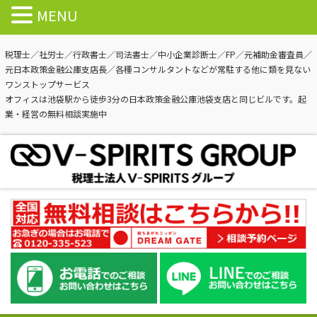
MENU
税理士／社労士／行政書士／司法書士／中小企業診断士／FP／元補助金審査員／
元日本政策金融公庫支店長／各種コンサルタントなどが常駐する他に類を見ない
ワンストップサービス
オフィスは池袋駅から徒歩3分の日本政策金融公庫池袋支店と同じビルです。起
業・経営の無料相談実施中