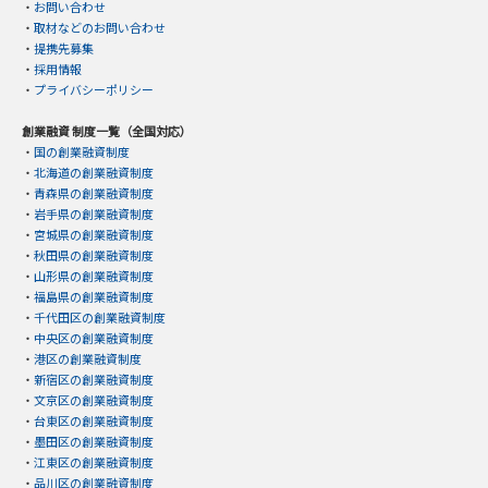
・
お問い合わせ
・
取材などのお問い合わせ
・
提携先募集
・
採用情報
・
プライバシーポリシー
創業融資 制度一覧（全国対応）
・
国の創業融資制度
・
北海道の創業融資制度
・
青森県の創業融資制度
・
岩手県の創業融資制度
・
宮城県の創業融資制度
・
秋田県の創業融資制度
・
山形県の創業融資制度
・
福島県の創業融資制度
・
千代田区の創業融資制度
・
中央区の創業融資制度
・
港区の創業融資制度
・
新宿区の創業融資制度
・
文京区の創業融資制度
・
台東区の創業融資制度
・
墨田区の創業融資制度
・
江東区の創業融資制度
・
品川区の創業融資制度