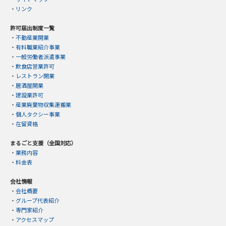
・
リンク
許可届出制度一覧
・
不動産業開業
・
有料職業紹介事業
・
一般労働者派遣事業
・
飲食店営業許可
・
レストラン開業
・
居酒屋開業
・
建設業許可
・
産業廃棄物収集運搬業
・
個人タクシー事業
・
在留資格
まるごと支援（全国対応）
・
業務内容
・
料金表
会社情報
・
会社概要
・
グループ代表紹介
・
専門家紹介
・
アクセスマップ