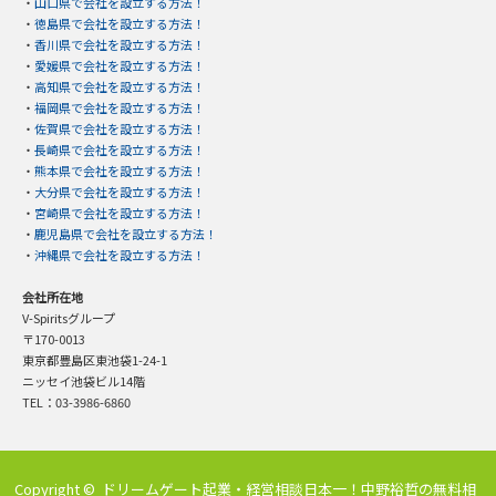
・
山口県で会社を設立する方法！
・
徳島県で会社を設立する方法！
・
香川県で会社を設立する方法！
・
愛媛県で会社を設立する方法！
・
高知県で会社を設立する方法！
・
福岡県で会社を設立する方法！
・
佐賀県で会社を設立する方法！
・
長崎県で会社を設立する方法！
・
熊本県で会社を設立する方法！
・
大分県で会社を設立する方法！
・
宮崎県で会社を設立する方法！
・
鹿児島県で会社を設立する方法！
・
沖縄県で会社を設立する方法！
会社所在地
V-Spiritsグループ
〒170-0013
東京都豊島区東池袋1-24-1
ニッセイ池袋ビル14階
TEL：03-3986-6860
Copyright ©
ドリームゲート起業・経営相談日本一！中野裕哲の無料相