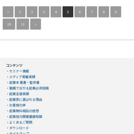
«
1
2
3
4
5
6
7
8
9
10
11
»
コンテンツ
・
セミナー情報
・
メディア掲載実績
・
起業本 著書・監修書
・
動画で分かる起業必須知識
・
起業支援実績
・
起業家に選ばれる理由
・
お客様の声
・
起業無料相談の感想
・
起業独立開業基礎知識
・
よくあるご質問
・
ダウンロード
・
サイトマップ