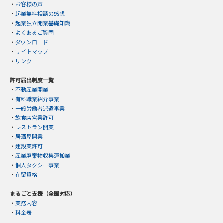
・
お客様の声
・
起業無料相談の感想
・
起業独立開業基礎知識
・
よくあるご質問
・
ダウンロード
・
サイトマップ
・
リンク
許可届出制度一覧
・
不動産業開業
・
有料職業紹介事業
・
一般労働者派遣事業
・
飲食店営業許可
・
レストラン開業
・
居酒屋開業
・
建設業許可
・
産業廃棄物収集運搬業
・
個人タクシー事業
・
在留資格
まるごと支援（全国対応）
・
業務内容
・
料金表