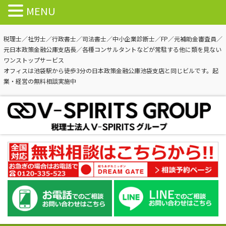
MENU
税理士／社労士／行政書士／司法書士／中小企業診断士／FP／元補助金審査員／
元日本政策金融公庫支店長／各種コンサルタントなどが常駐する他に類を見ない
ワンストップサービス
オフィスは池袋駅から徒歩3分の日本政策金融公庫池袋支店と同じビルです。起
業・経営の無料相談実施中