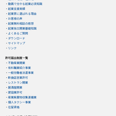
・
動画で分かる起業必須知識
・
起業支援実績
・
起業家に選ばれる理由
・
お客様の声
・
起業無料相談の感想
・
起業独立開業基礎知識
・
よくあるご質問
・
ダウンロード
・
サイトマップ
・
リンク
許可届出制度一覧
・
不動産業開業
・
有料職業紹介事業
・
一般労働者派遣事業
・
飲食店営業許可
・
レストラン開業
・
居酒屋開業
・
建設業許可
・
産業廃棄物収集運搬業
・
個人タクシー事業
・
在留資格