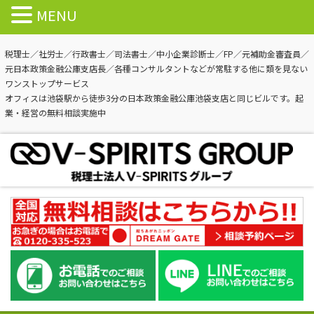
MENU
税理士／社労士／行政書士／司法書士／中小企業診断士／FP／元補助金審査員／
元日本政策金融公庫支店長／各種コンサルタントなどが常駐する他に類を見ない
ワンストップサービス
オフィスは池袋駅から徒歩3分の日本政策金融公庫池袋支店と同じビルです。起
業・経営の無料相談実施中