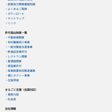
・
起業独立開業基礎知識
・
よくあるご質問
・
ダウンロード
・
サイトマップ
・
リンク
許可届出制度一覧
・
不動産業開業
・
有料職業紹介事業
・
一般労働者派遣事業
・
飲食店営業許可
・
レストラン開業
・
居酒屋開業
・
建設業許可
・
産業廃棄物収集運搬業
・
個人タクシー事業
・
在留資格
まるごと支援（全国対応）
・
業務内容
・
料金表
会社情報