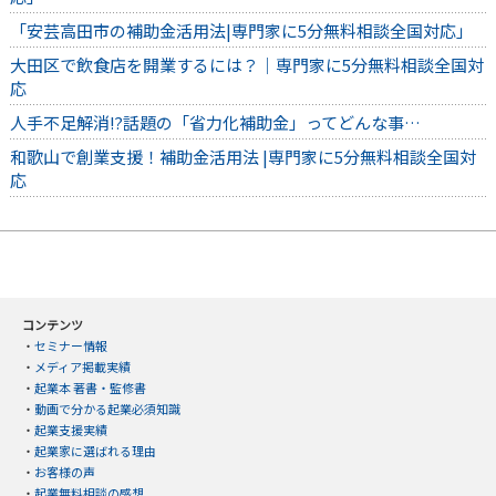
「安芸高田市の補助金活用法|専門家に5分無料相談全国対応」
大田区で飲食店を開業するには？｜専門家に5分無料相談全国対
応
人手不足解消⁉話題の「省力化補助金」ってどんな事…
和歌山で創業支援！補助金活用法 |専門家に5分無料相談全国対
応
コンテンツ
・
セミナー情報
・
メディア掲載実績
・
起業本 著書・監修書
・
動画で分かる起業必須知識
・
起業支援実績
・
起業家に選ばれる理由
・
お客様の声
・
起業無料相談の感想