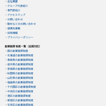
・
会社概要
・
グループ代表紹介
・
専門家紹介
・
アクセスマップ
・
お問い合わせ
・
取材などのお問い合わせ
・
提携先募集
・
採用情報
・
プライバシーポリシー
創業融資 制度一覧（全国対応）
・
国の創業融資制度
・
北海道の創業融資制度
・
青森県の創業融資制度
・
岩手県の創業融資制度
・
宮城県の創業融資制度
・
秋田県の創業融資制度
・
山形県の創業融資制度
・
福島県の創業融資制度
・
千代田区の創業融資制度
・
中央区の創業融資制度
・
港区の創業融資制度
・
新宿区の創業融資制度
・
文京区の創業融資制度