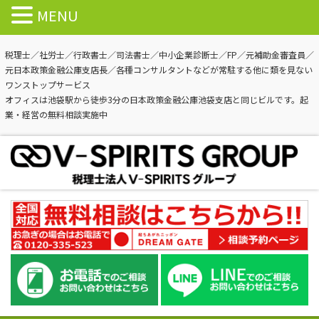
MENU
税理士／社労士／行政書士／司法書士／中小企業診断士／FP／元補助金審査員／
元日本政策金融公庫支店長／各種コンサルタントなどが常駐する他に類を見ない
ワンストップサービス
オフィスは池袋駅から徒歩3分の日本政策金融公庫池袋支店と同じビルです。起
業・経営の無料相談実施中