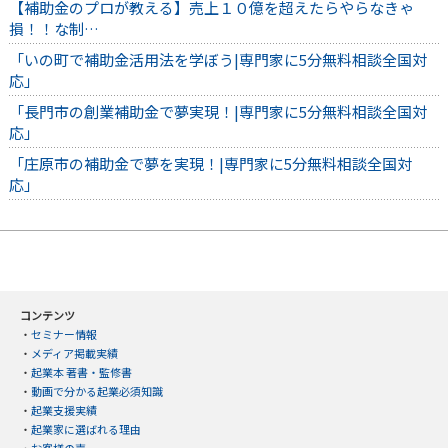
【補助金のプロが教える】売上１０億を超えたらやらなきゃ
損！！な制…
「いの町で補助金活用法を学ぼう|専門家に5分無料相談全国対
応」
「長門市の創業補助金で夢実現！|専門家に5分無料相談全国対
応」
「庄原市の補助金で夢を実現！|専門家に5分無料相談全国対
応」
コンテンツ
・
セミナー情報
・
メディア掲載実績
・
起業本 著書・監修書
・
動画で分かる起業必須知識
・
起業支援実績
・
起業家に選ばれる理由