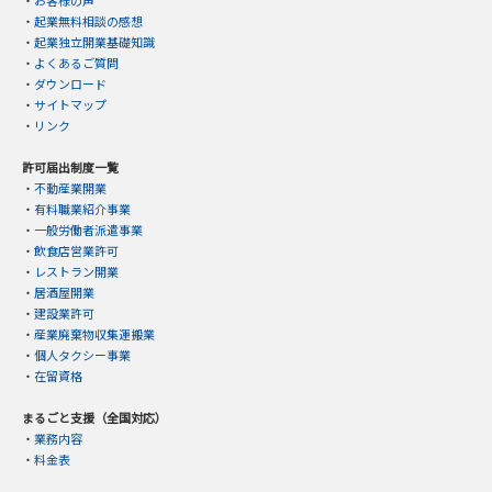
・
お客様の声
・
起業無料相談の感想
・
起業独立開業基礎知識
・
よくあるご質問
・
ダウンロード
・
サイトマップ
・
リンク
許可届出制度一覧
・
不動産業開業
・
有料職業紹介事業
・
一般労働者派遣事業
・
飲食店営業許可
・
レストラン開業
・
居酒屋開業
・
建設業許可
・
産業廃棄物収集運搬業
・
個人タクシー事業
・
在留資格
まるごと支援（全国対応）
・
業務内容
・
料金表