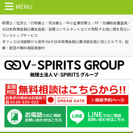
MENU
税理士／社労士／行政書士／司法書士／中小企業診断士／FP／元補助金審査員／
元日本政策金融公庫支店長／各種コンサルタントなどが常駐する他に類を見ない
ワンストップサービス
オフィスは池袋駅から徒歩3分の日本政策金融公庫池袋支店と同じビルです。起
業・経営の無料相談実施中