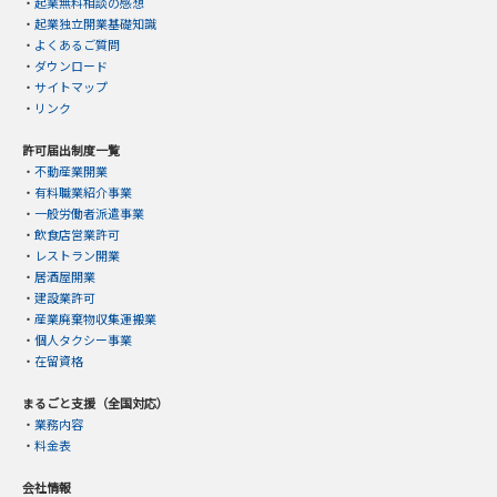
・
起業無料相談の感想
・
起業独立開業基礎知識
・
よくあるご質問
・
ダウンロード
・
サイトマップ
・
リンク
許可届出制度一覧
・
不動産業開業
・
有料職業紹介事業
・
一般労働者派遣事業
・
飲食店営業許可
・
レストラン開業
・
居酒屋開業
・
建設業許可
・
産業廃棄物収集運搬業
・
個人タクシー事業
・
在留資格
まるごと支援（全国対応）
・
業務内容
・
料金表
会社情報