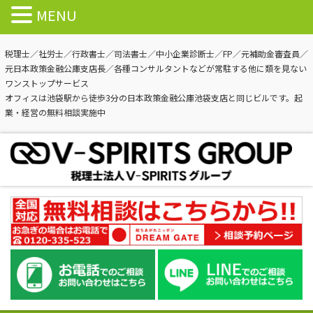
MENU
税理士／社労士／行政書士／司法書士／中小企業診断士／FP／元補助金審査員／
元日本政策金融公庫支店長／各種コンサルタントなどが常駐する他に類を見ない
ワンストップサービス
オフィスは池袋駅から徒歩3分の日本政策金融公庫池袋支店と同じビルです。起
業・経営の無料相談実施中