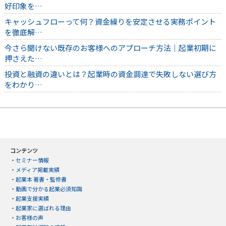
好印象を…
キャッシュフローって何？資金繰りを安定させる実務ポイント
を徹底解…
今さら聞けない既存のお客様へのアプローチ方法｜起業初期に
押さえた…
投資と融資の違いとは？起業時の資金調達で失敗しない選び方
をわかり…
コンテンツ
・
セミナー情報
・
メディア掲載実績
・
起業本 著書・監修書
・
動画で分かる起業必須知識
・
起業支援実績
・
起業家に選ばれる理由
・
お客様の声