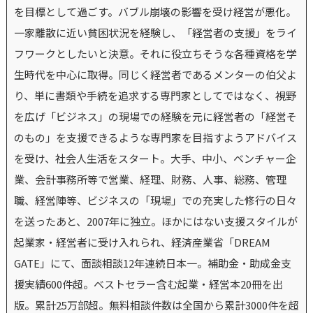
を目標として過ごす。バブル崩壊の影響を受け経営が悪化。
一家離散に近い貧困状況を経験し、「経営者の支援」をライ
フワークとしたいと決意。それに役立ちそうな各種資格を学
生時代を中心に取得。同じく経営者であるメンターの伯父よ
り、単に書類や手続を追求する専門家としてではなく、視野
を広げ「ビジネス」の現場での経験を元に経営者の「経営そ
のもの」を支援できるような専門家を目指すようアドバイス
を受け、社会人生活をスタート。大手、中小、ベンチャー企
業、会計事務所等で営業、経理、財務、人事、総務、管理
職、経営陣等、ビジネスの「現場」での充実した修行の日々
を送ったあと、2007年に独立。ほかにはない支援スタイルが
起業家・経営者に受け入れられ、経済産業省「DREAM
GATE」にて、面談相談12年連続日本一。補助金・助成金支
援実績600件超。ベストセラー含む起業・経営本20冊を出
版。累計25万部超。無料相談件数は全国から累計3000件を超