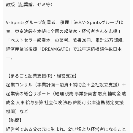
教授（起業論、ゼミ等）
V-Spiritsグループ創業者。税理士法人V-Spiritsグループ代
表。東京池袋を本拠に全国の起業家・経営者さんを応援！
「ベストセラー起業本」の著者。著書20冊、累計25万部超。
経済産業省後援「DREAMGATE」で12年連続相談件数日本
一。
【まるごと起業支援(R)・経営支援】
起業コンサル（事業計画＋融資＋補助金＋会社設立支援）＋
起業後の総合サポート（経理 税務 事業計画書 融資 補助金 助
成金 人事 給与計算 社会保険 法務 許認可 公庫連携 認定支援
機関）など
【略歴】
経営者である父の元に生まれ、幼き頃より経営者になること