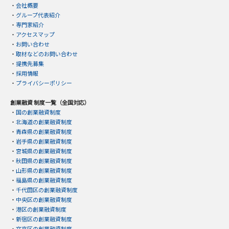
・
会社概要
・
グループ代表紹介
・
専門家紹介
・
アクセスマップ
・
お問い合わせ
・
取材などのお問い合わせ
・
提携先募集
・
採用情報
・
プライバシーポリシー
創業融資 制度一覧（全国対応）
・
国の創業融資制度
・
北海道の創業融資制度
・
青森県の創業融資制度
・
岩手県の創業融資制度
・
宮城県の創業融資制度
・
秋田県の創業融資制度
・
山形県の創業融資制度
・
福島県の創業融資制度
・
千代田区の創業融資制度
・
中央区の創業融資制度
・
港区の創業融資制度
・
新宿区の創業融資制度
・
文京区の創業融資制度