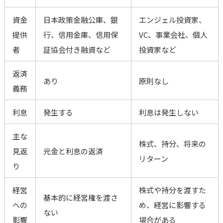
資金
日本政策金融公庫、銀
エンジェル投資家、
提供
行、信用金庫、信用保
VC、事業会社、個人
者
証協会付き融資など
投資家など
返済
あり
原則なし
義務
利息
発生する
利息は発生しない
主な
株式、持分、将来の
見返
元金と利息の返済
リターン
り
経営
株式や持分を渡すた
基本的に経営権を渡さ
への
め、経営に影響する
ない
影響
場合がある