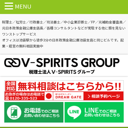
MENU
税理士／社労士／行政書士／司法書士／中小企業診断士／FP／元補助金審査員／
元日本政策金融公庫支店長／各種コンサルタントなどが常駐する他に類を見ない
ワンストップサービス
オフィスは池袋駅から徒歩3分の日本政策金融公庫池袋支店と同じビルです。起
業・経営の無料相談実施中