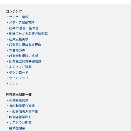
コンテンツ
・
セミナー情報
・
メディア掲載実績
・
起業本 著書・監修書
・
動画で分かる起業必須知識
・
起業支援実績
・
起業家に選ばれる理由
・
お客様の声
・
起業無料相談の感想
・
起業独立開業基礎知識
・
よくあるご質問
・
ダウンロード
・
サイトマップ
・
リンク
許可届出制度一覧
・
不動産業開業
・
有料職業紹介事業
・
一般労働者派遣事業
・
飲食店営業許可
・
レストラン開業
・
居酒屋開業