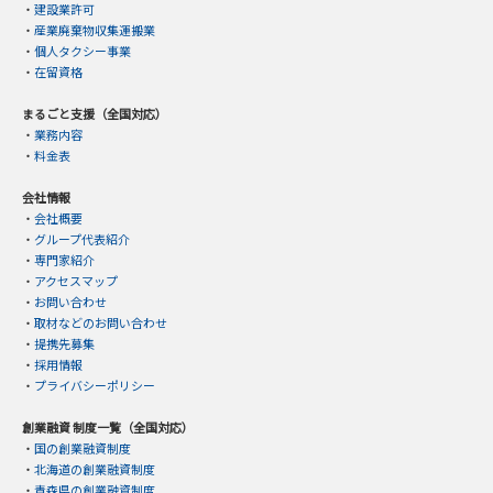
・
建設業許可
・
産業廃棄物収集運搬業
・
個人タクシー事業
・
在留資格
まるごと支援（全国対応）
・
業務内容
・
料金表
会社情報
・
会社概要
・
グループ代表紹介
・
専門家紹介
・
アクセスマップ
・
お問い合わせ
・
取材などのお問い合わせ
・
提携先募集
・
採用情報
・
プライバシーポリシー
創業融資 制度一覧（全国対応）
・
国の創業融資制度
・
北海道の創業融資制度
・
青森県の創業融資制度