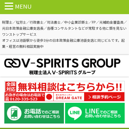
MENU
税理士／社労士／行政書士／司法書士／中小企業診断士／FP／元補助金審査員／
元日本政策金融公庫支店長／各種コンサルタントなどが常駐する他に類を見ない
ワンストップサービス
オフィスは池袋駅から徒歩3分の日本政策金融公庫池袋支店と同じビルです。起
業・経営の無料相談実施中