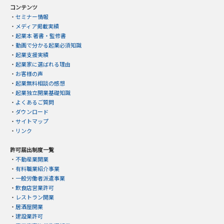
コンテンツ
・
セミナー情報
・
メディア掲載実績
・
起業本 著書・監修書
・
動画で分かる起業必須知識
・
起業支援実績
・
起業家に選ばれる理由
・
お客様の声
・
起業無料相談の感想
・
起業独立開業基礎知識
・
よくあるご質問
・
ダウンロード
・
サイトマップ
・
リンク
許可届出制度一覧
・
不動産業開業
・
有料職業紹介事業
・
一般労働者派遣事業
・
飲食店営業許可
・
レストラン開業
・
居酒屋開業
・
建設業許可