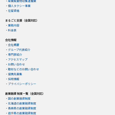
・
産業廃棄物収集運搬業
・
個人タクシー事業
・
在留資格
まるごと支援（全国対応）
・
業務内容
・
料金表
会社情報
・
会社概要
・
グループ代表紹介
・
専門家紹介
・
アクセスマップ
・
お問い合わせ
・
取材などのお問い合わせ
・
提携先募集
・
採用情報
・
プライバシーポリシー
創業融資 制度一覧（全国対応）
・
国の創業融資制度
・
北海道の創業融資制度
・
青森県の創業融資制度
・
岩手県の創業融資制度