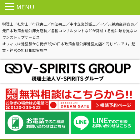
MENU
税理士／社労士／行政書士／司法書士／中小企業診断士／FP／元補助金審査員／
元日本政策金融公庫支店長／各種コンサルタントなどが常駐する他に類を見ない
ワンストップサービス
オフィスは池袋駅から徒歩3分の日本政策金融公庫池袋支店と同じビルです。起
業・経営の無料相談実施中