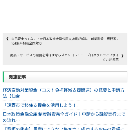
自己資金ってなに？元日本政策金融公庫支店長が解説 創業融資｜専門家に
5分無料相談全国対応
商品・サービスの需要を伸ばすならズバリコレ！！ プロダクトライフサイ
クル延命策
関連記事
経済変動対策資金（コスト負担軽減支援関連）の概要と申請方
法【仙台…
「遠野市で移住支援金を活用しよう！」
日本政策金融公庫 制度融資完全ガイド｜申請から融資実行まで
の流れ…
【看板の秘密】馬鹿にできない集客力！成功するお店の看板に