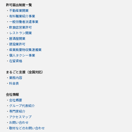
許可届出制度一覧
・
不動産業開業
・
有料職業紹介事業
・
一般労働者派遣事業
・
飲食店営業許可
・
レストラン開業
・
居酒屋開業
・
建設業許可
・
産業廃棄物収集運搬業
・
個人タクシー事業
・
在留資格
まるごと支援（全国対応）
・
業務内容
・
料金表
会社情報
・
会社概要
・
グループ代表紹介
・
専門家紹介
・
アクセスマップ
・
お問い合わせ
・
取材などのお問い合わせ