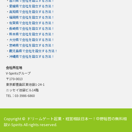
・
香川県で会社を設立する方法！
・
愛媛県で会社を設立する方法！
・
高知県で会社を設立する方法！
・
福岡県で会社を設立する方法！
・
佐賀県で会社を設立する方法！
・
長崎県で会社を設立する方法！
・
熊本県で会社を設立する方法！
・
大分県で会社を設立する方法！
・
宮崎県で会社を設立する方法！
・
鹿児島県で会社を設立する方法！
・
沖縄県で会社を設立する方法！
会社所在地
V-Spiritsグループ
〒170-0013
東京都豊島区東池袋1-24-1
ニッセイ池袋ビル14階
TEL：03-3986-6860
Copyright ©
ドリームゲート起業・経営相談日本一！中野裕哲の無料相
談V-Spirits
All rights reserved.