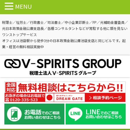
MENU
税理士／社労士／行政書士／司法書士／中小企業診断士／FP／元補助金審査員／
元日本政策金融公庫支店長／各種コンサルタントなどが常駐する他に類を見ない
ワンストップサービス
オフィスは池袋駅から徒歩3分の日本政策金融公庫池袋支店と同じビルです。起
業・経営の無料相談実施中