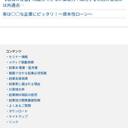
は共通点…
実は○○な企業にピッタリ！～資本性ローン～
コンテンツ
・
セミナー情報
・
メディア掲載実績
・
起業本 著書・監修書
・
動画で分かる起業必須知識
・
起業支援実績
・
起業家に選ばれる理由
・
お客様の声
・
起業無料相談の感想
・
起業独立開業基礎知識
・
よくあるご質問
・
ダウンロード
・
サイトマップ
・
リンク