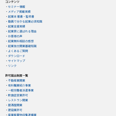
コンテンツ
・
セミナー情報
・
メディア掲載実績
・
起業本 著書・監修書
・
動画で分かる起業必須知識
・
起業支援実績
・
起業家に選ばれる理由
・
お客様の声
・
起業無料相談の感想
・
起業独立開業基礎知識
・
よくあるご質問
・
ダウンロード
・
サイトマップ
・
リンク
許可届出制度一覧
・
不動産業開業
・
有料職業紹介事業
・
一般労働者派遣事業
・
飲食店営業許可
・
レストラン開業
・
居酒屋開業
・
建設業許可
・
産業廃棄物収集運搬業