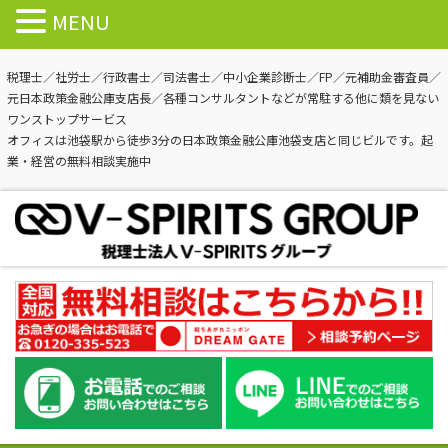
MENU
税理士／社労士／行政書士／司法書士／中小企業診断士／FP／元補助金審査員／
元日本政策金融公庫支店長／各種コンサルタントなどが常駐する他に類を見ない
ワンストップサービス
オフィスは池袋駅から徒歩3分の日本政策金融公庫池袋支店と同じビルです。起
業・経営の無料相談実施中