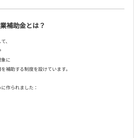
事業補助金とは？
して、
や
対象に
用を補助する制度を設けています。
めに作られました：