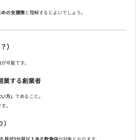
ための支援策
と理解するとよいでしょう。
る？）
請が可能です。
て開業する創業者
ない方」
であること。
です。
り）
える月が3か月以上ある飲食店
が対象となります。