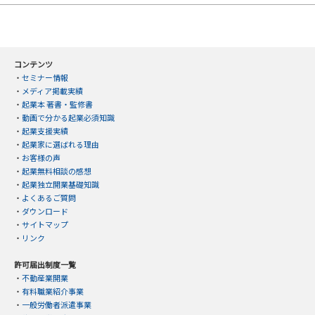
コンテンツ
・
セミナー情報
・
メディア掲載実績
・
起業本 著書・監修書
・
動画で分かる起業必須知識
・
起業支援実績
・
起業家に選ばれる理由
・
お客様の声
・
起業無料相談の感想
・
起業独立開業基礎知識
・
よくあるご質問
・
ダウンロード
・
サイトマップ
・
リンク
許可届出制度一覧
・
不動産業開業
・
有料職業紹介事業
・
一般労働者派遣事業