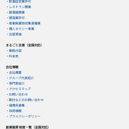
・
飲食店営業許可
・
レストラン開業
・
居酒屋開業
・
建設業許可
・
産業廃棄物収集運搬業
・
個人タクシー事業
・
在留資格
まるごと支援（全国対応）
・
業務内容
・
料金表
会社情報
・
会社概要
・
グループ代表紹介
・
専門家紹介
・
アクセスマップ
・
お問い合わせ
・
取材などのお問い合わせ
・
提携先募集
・
採用情報
・
プライバシーポリシー
創業融資 制度一覧（全国対応）