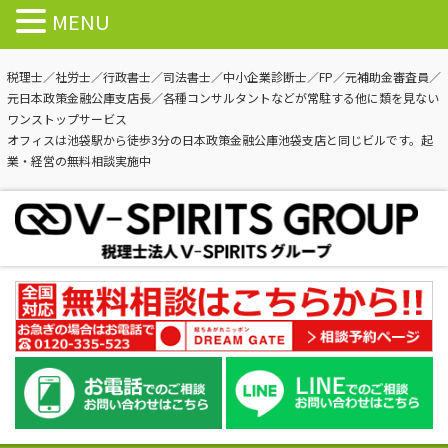
MENU
税理士／社労士／行政書士／司法書士／中小企業診断士／FP／元補助金審査員／
元日本政策金融公庫支店長／各種コンサルタントなどが常駐する他に類を見ない
ワンストップサービス
オフィスは池袋駅から徒歩3分の日本政策金融公庫池袋支店と同じビルです。起
業・経営の無料相談実施中