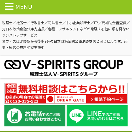
MENU
税理士／社労士／行政書士／司法書士／中小企業診断士／FP／元補助金審査員／
元日本政策金融公庫支店長／各種コンサルタントなどが常駐する他に類を見ない
ワンストップサービス
オフィスは池袋駅から徒歩3分の日本政策金融公庫池袋支店と同じビルです。起
業・経営の無料相談実施中