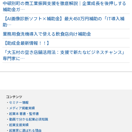
中頓別町の商工業振興支援を徹底解説｜企業成長を後押しする
補助金ガ…
【AI画像診断ソフト×補助金】最大450万円補助の「IT導入補
助…
業務用食洗機導入で使える飲食店向け補助金
【助成金最新情報！！】
「大玉村の空き店舗活用法：支援で新たなビジネスチャンス」
専門家に…
コンテンツ
・
セミナー情報
・
メディア掲載実績
・
起業本 著書・監修書
・
動画で分かる起業必須知識
・
起業支援実績
・
起業家に選ばれる理由