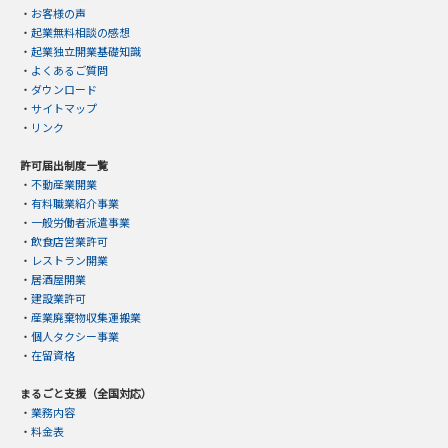
・
お客様の声
・
起業無料相談の感想
・
起業独立開業基礎知識
・
よくあるご質問
・
ダウンロード
・
サイトマップ
・
リンク
許可届出制度一覧
・
不動産業開業
・
有料職業紹介事業
・
一般労働者派遣事業
・
飲食店営業許可
・
レストラン開業
・
居酒屋開業
・
建設業許可
・
産業廃棄物収集運搬業
・
個人タクシー事業
・
在留資格
まるごと支援（全国対応）
・
業務内容
・
料金表