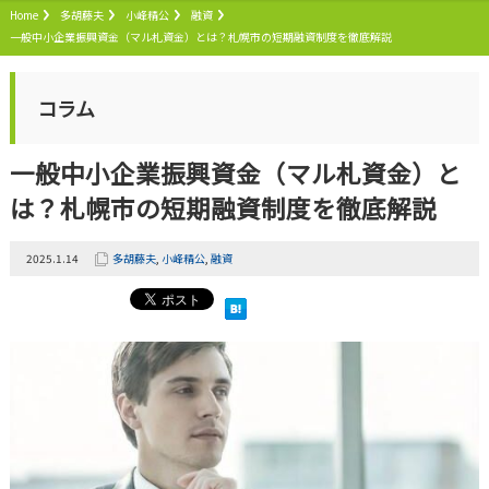
Home
多胡藤夫
小峰精公
融資
一般中小企業振興資金（マル札資金）とは？札幌市の短期融資制度を徹底解説
コラム
一般中小企業振興資金（マル札資金）と
は？札幌市の短期融資制度を徹底解説
2025.1.14
多胡藤夫
,
小峰精公
,
融資