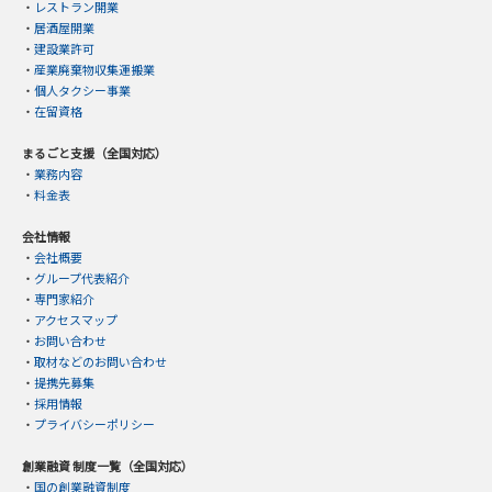
・
レストラン開業
・
居酒屋開業
・
建設業許可
・
産業廃棄物収集運搬業
・
個人タクシー事業
・
在留資格
まるごと支援（全国対応）
・
業務内容
・
料金表
会社情報
・
会社概要
・
グループ代表紹介
・
専門家紹介
・
アクセスマップ
・
お問い合わせ
・
取材などのお問い合わせ
・
提携先募集
・
採用情報
・
プライバシーポリシー
創業融資 制度一覧（全国対応）
・
国の創業融資制度