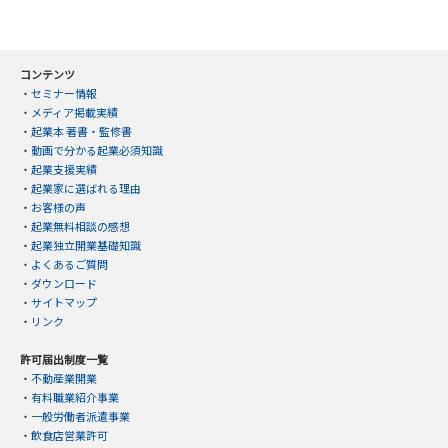
コンテンツ
・
セミナー情報
・
メディア掲載実績
・
起業本 著書・監修書
・
動画で分かる起業必須知識
・
起業支援実績
・
起業家に選ばれる理由
・
お客様の声
・
起業無料相談の感想
・
起業独立開業基礎知識
・
よくあるご質問
・
ダウンロード
・
サイトマップ
・
リンク
許可届出制度一覧
・
不動産業開業
・
有料職業紹介事業
・
一般労働者派遣事業
・
飲食店営業許可