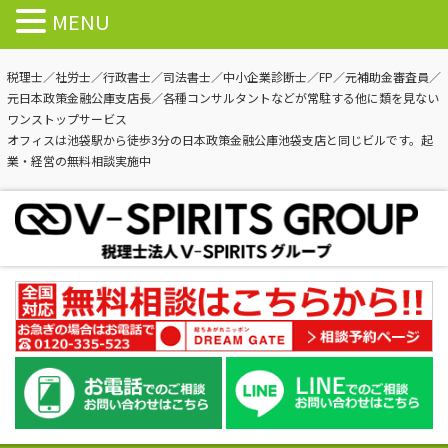
MENU
税理士／社労士／行政書士／司法書士／中小企業診断士／FP／元補助金審査員／
元日本政策金融公庫支店長／各種コンサルタントなどが常駐する他に類を見ない
ワンストップサービス
オフィスは池袋駅から徒歩3分の日本政策金融公庫池袋支店と同じビルです。起
業・経営の無料相談実施中