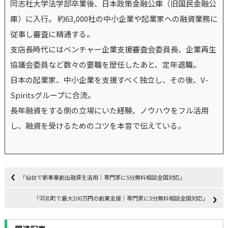
同志社大学法学部卒業後、日本政策金融公庫（旧国民金融公
庫）に入行。 約63,000社の中小企業や起業家への融資業務に
従事し審査に精通する。
支店長時代にはベンチャー企業支援審査会委員長、企業再生
協議会委員など数々の要職を歴任したあと、定年退職。
日本の起業家、中小企業を支援すべく独立し、その後、V-
Spiritsグループに合流。
長年融資をする側の立場にいた経験、ノウハウをフル活用
し、融資を受けるためのコツを本音で伝えている。
「仙台で新事業創出融資を活用｜専門家に5分無料相談全国対応」
「河北町で最大200万円の創業支援｜専門家に5分無料相談全国対応」