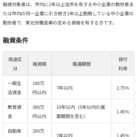
融資対象者は、市内に1年以上住所を有する中小企業の勤労者ま
たは市内の同一企業に引き続き1年以上勤務している中小企業の
勤労者で、東北労働金庫の定める資格を有する方です。
融資条件
用途区
貸付
融資額
償還期間
分
利率
一般生
100万
7年以内
2.75％
活資金
円以内
教育資
300万
10年以内（5年以内の据
1.45％
金
円以内
置期間を含む）
自動車
200万
7年以内
1.45％