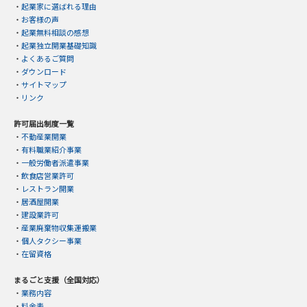
・
起業家に選ばれる理由
・
お客様の声
・
起業無料相談の感想
・
起業独立開業基礎知識
・
よくあるご質問
・
ダウンロード
・
サイトマップ
・
リンク
許可届出制度一覧
・
不動産業開業
・
有料職業紹介事業
・
一般労働者派遣事業
・
飲食店営業許可
・
レストラン開業
・
居酒屋開業
・
建設業許可
・
産業廃棄物収集運搬業
・
個人タクシー事業
・
在留資格
まるごと支援（全国対応）
・
業務内容
・
料金表