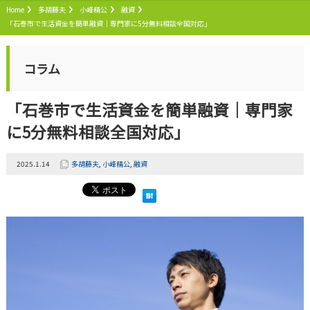
Home
多胡藤夫
小峰精公
融資
「石巻市で生活資金を簡単融資｜専門家に5分無料相談全国対応」
コラム
「石巻市で生活資金を簡単融資｜専門家
に5分無料相談全国対応」
2025.1.14
多胡藤夫
,
小峰精公
,
融資