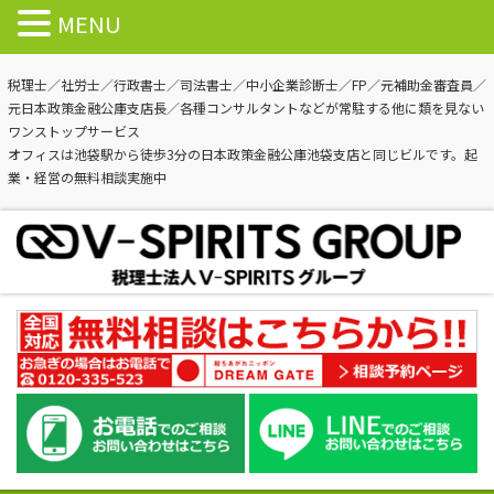
MENU
税理士／社労士／行政書士／司法書士／中小企業診断士／FP／元補助金審査員／
元日本政策金融公庫支店長／各種コンサルタントなどが常駐する他に類を見ない
ワンストップサービス
オフィスは池袋駅から徒歩3分の日本政策金融公庫池袋支店と同じビルです。起
業・経営の無料相談実施中