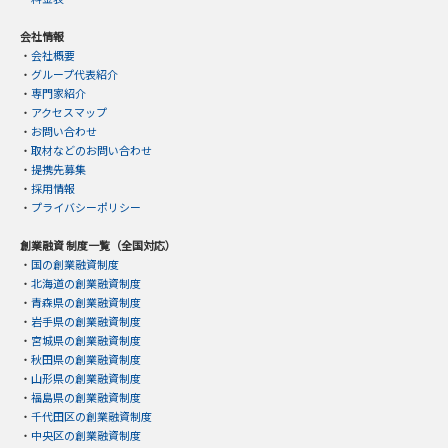
会社情報
・
会社概要
・
グループ代表紹介
・
専門家紹介
・
アクセスマップ
・
お問い合わせ
・
取材などのお問い合わせ
・
提携先募集
・
採用情報
・
プライバシーポリシー
創業融資 制度一覧（全国対応）
・
国の創業融資制度
・
北海道の創業融資制度
・
青森県の創業融資制度
・
岩手県の創業融資制度
・
宮城県の創業融資制度
・
秋田県の創業融資制度
・
山形県の創業融資制度
・
福島県の創業融資制度
・
千代田区の創業融資制度
・
中央区の創業融資制度