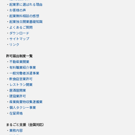
・
起業家に選ばれる理由
・
お客様の声
・
起業無料相談の感想
・
起業独立開業基礎知識
・
よくあるご質問
・
ダウンロード
・
サイトマップ
・
リンク
許可届出制度一覧
・
不動産業開業
・
有料職業紹介事業
・
一般労働者派遣事業
・
飲食店営業許可
・
レストラン開業
・
居酒屋開業
・
建設業許可
・
産業廃棄物収集運搬業
・
個人タクシー事業
・
在留資格
まるごと支援（全国対応）
・
業務内容