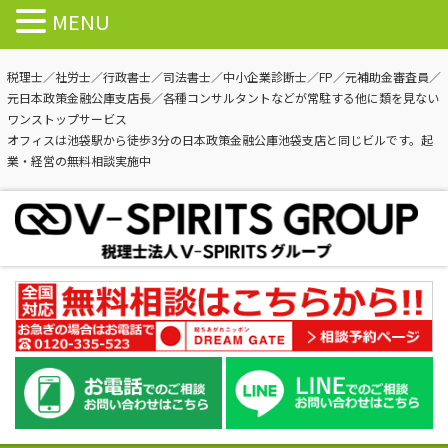
MENU
税理士／社労士／行政書士／司法書士／中小企業診断士／FP／元補助金審査員／
元日本政策金融公庫支店長／各種コンサルタントなどが常駐する他に類を見ない
ワンストップサービス
オフィスは池袋駅から徒歩3分の日本政策金融公庫池袋支店と同じビルです。起
業・経営の無料相談実施中