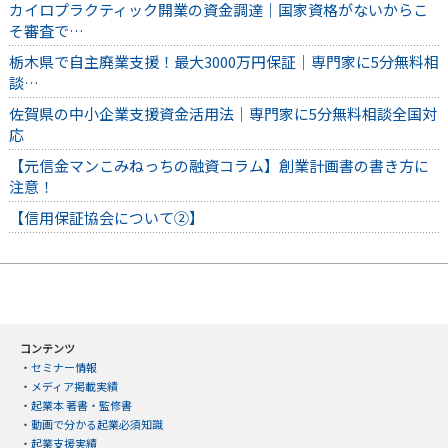
カイロプラクティック開業の資金調達｜国家資格がないからこ
そ審査で…
栃木県で自主廃業支援！最大3000万円保証｜専門家に5分無料相
談…
佐賀県の中小企業支援資金活用法｜専門家に5分無料相談全国対
応
【元信金マンこみねっちの融資コラム】創業計画書の書き方に
注意！
【信用保証協会について②】
コンテンツ
・
セミナー情報
・
メディア掲載実績
・
起業本 著書・監修書
・
動画で分かる起業必須知識
・
起業支援実績