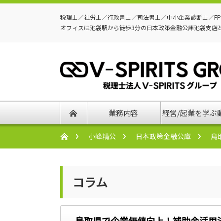
税理士／社労士／行政書士／司法書士／中小企業診断士／F
オフィスは池袋駅から徒歩3分の日本政策金融公庫池袋支店
業務内容
経営/起業を学ぶ
小峰精公
日本政策金融公庫
鳥
コラム
鳥取県で企業価値向上！補助金活用