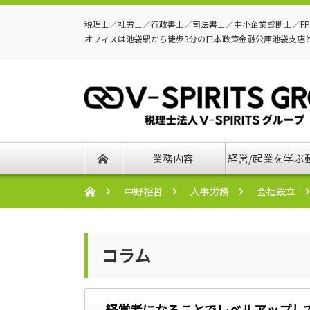
税理士／社労士／行政書士／司法書士／中小企業診断士／F
オフィスは池袋駅から徒歩3分の日本政策金融公庫池袋支店
業務内容
経営/起業を学ぶ
中野裕哲
人事労務
会社設立
コラム
経営者になることでレベルアップし