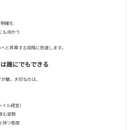
の明確化
にも向かう
のへと昇華する段階に到達します。
」は誰にでもできる
”が鍵。大切なのは、
ャイル経営）
育む姿勢
を持つ態度