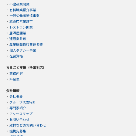
・
不動産業開業
・
有料職業紹介事業
・
一般労働者派遣事業
・
飲食店営業許可
・
レストラン開業
・
居酒屋開業
・
建設業許可
・
産業廃棄物収集運搬業
・
個人タクシー事業
・
在留資格
まるごと支援（全国対応）
・
業務内容
・
料金表
会社情報
・
会社概要
・
グループ代表紹介
・
専門家紹介
・
アクセスマップ
・
お問い合わせ
・
取材などのお問い合わせ
・
提携先募集