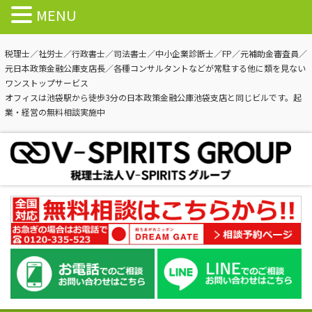
MENU
税理士／社労士／行政書士／司法書士／中小企業診断士／FP／元補助金審査員／
元日本政策金融公庫支店長／各種コンサルタントなどが常駐する他に類を見ない
ワンストップサービス
オフィスは池袋駅から徒歩3分の日本政策金融公庫池袋支店と同じビルです。起
業・経営の無料相談実施中