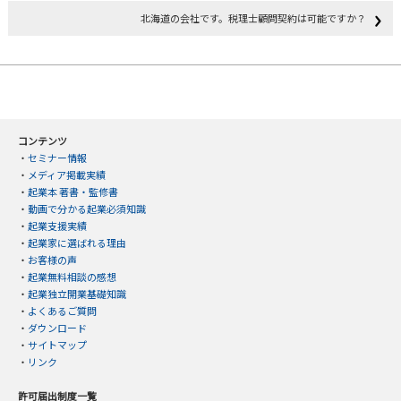
北海道の会社です。税理士顧問契約は可能ですか？
コンテンツ
・
セミナー情報
・
メディア掲載実績
・
起業本 著書・監修書
・
動画で分かる起業必須知識
・
起業支援実績
・
起業家に選ばれる理由
・
お客様の声
・
起業無料相談の感想
・
起業独立開業基礎知識
・
よくあるご質問
・
ダウンロード
・
サイトマップ
・
リンク
許可届出制度一覧