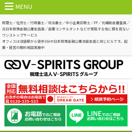
MENU
税理士／社労士／行政書士／司法書士／中小企業診断士／FP／元補助金審査員／
元日本政策金融公庫支店長／各種コンサルタントなどが常駐する他に類を見ない
ワンストップサービス
オフィスは池袋駅から徒歩3分の日本政策金融公庫池袋支店と同じビルです。起
業・経営の無料相談実施中