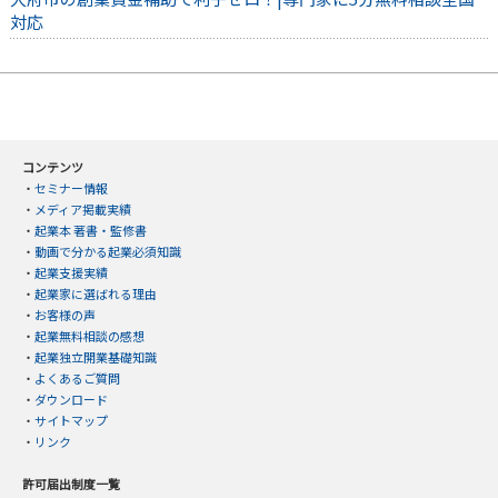
対応
コンテンツ
・
セミナー情報
・
メディア掲載実績
・
起業本 著書・監修書
・
動画で分かる起業必須知識
・
起業支援実績
・
起業家に選ばれる理由
・
お客様の声
・
起業無料相談の感想
・
起業独立開業基礎知識
・
よくあるご質問
・
ダウンロード
・
サイトマップ
・
リンク
許可届出制度一覧