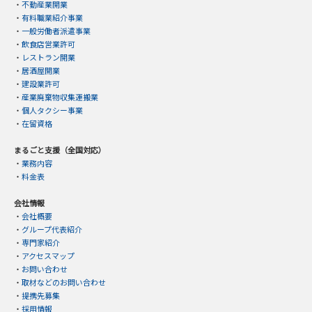
・
不動産業開業
・
有料職業紹介事業
・
一般労働者派遣事業
・
飲食店営業許可
・
レストラン開業
・
居酒屋開業
・
建設業許可
・
産業廃棄物収集運搬業
・
個人タクシー事業
・
在留資格
まるごと支援（全国対応）
・
業務内容
・
料金表
会社情報
・
会社概要
・
グループ代表紹介
・
専門家紹介
・
アクセスマップ
・
お問い合わせ
・
取材などのお問い合わせ
・
提携先募集
・
採用情報