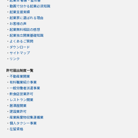
・
起業本 著書・監修書
・
動画で分かる起業必須知識
・
起業支援実績
・
起業家に選ばれる理由
・
お客様の声
・
起業無料相談の感想
・
起業独立開業基礎知識
・
よくあるご質問
・
ダウンロード
・
サイトマップ
・
リンク
許可届出制度一覧
・
不動産業開業
・
有料職業紹介事業
・
一般労働者派遣事業
・
飲食店営業許可
・
レストラン開業
・
居酒屋開業
・
建設業許可
・
産業廃棄物収集運搬業
・
個人タクシー事業
・
在留資格