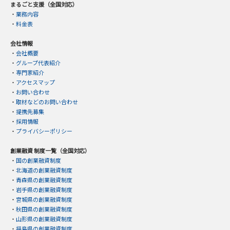
まるごと支援（全国対応）
・
業務内容
・
料金表
会社情報
・
会社概要
・
グループ代表紹介
・
専門家紹介
・
アクセスマップ
・
お問い合わせ
・
取材などのお問い合わせ
・
提携先募集
・
採用情報
・
プライバシーポリシー
創業融資 制度一覧（全国対応）
・
国の創業融資制度
・
北海道の創業融資制度
・
青森県の創業融資制度
・
岩手県の創業融資制度
・
宮城県の創業融資制度
・
秋田県の創業融資制度
・
山形県の創業融資制度
・
福島県の創業融資制度