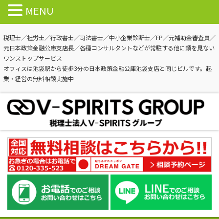
MENU
税理士／社労士／行政書士／司法書士／中小企業診断士／FP／元補助金審査員／
元日本政策金融公庫支店長／各種コンサルタントなどが常駐する他に類を見ない
ワンストップサービス
オフィスは池袋駅から徒歩3分の日本政策金融公庫池袋支店と同じビルです。起
業・経営の無料相談実施中