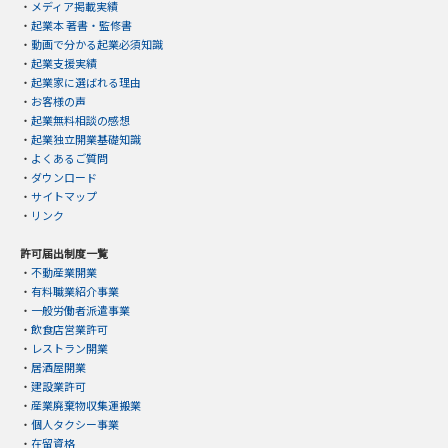
・
メディア掲載実績
・
起業本 著書・監修書
・
動画で分かる起業必須知識
・
起業支援実績
・
起業家に選ばれる理由
・
お客様の声
・
起業無料相談の感想
・
起業独立開業基礎知識
・
よくあるご質問
・
ダウンロード
・
サイトマップ
・
リンク
許可届出制度一覧
・
不動産業開業
・
有料職業紹介事業
・
一般労働者派遣事業
・
飲食店営業許可
・
レストラン開業
・
居酒屋開業
・
建設業許可
・
産業廃棄物収集運搬業
・
個人タクシー事業
・
在留資格