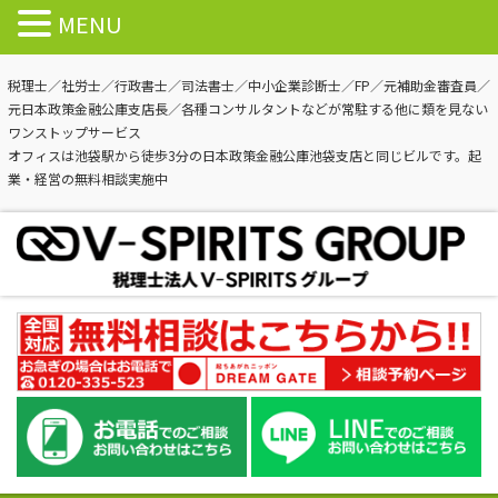
MENU
税理士／社労士／行政書士／司法書士／中小企業診断士／FP／元補助金審査員／
元日本政策金融公庫支店長／各種コンサルタントなどが常駐する他に類を見ない
ワンストップサービス
オフィスは池袋駅から徒歩3分の日本政策金融公庫池袋支店と同じビルです。起
業・経営の無料相談実施中